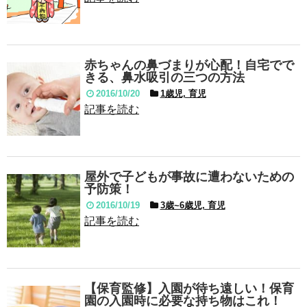
赤ちゃんの鼻づまりが心配！自宅でで
きる、鼻水吸引の三つの方法
2016/10/20
1歳児, 育児
記事を読む
屋外で子どもが事故に遭わないための
予防策！
2016/10/19
3歳~6歳児, 育児
記事を読む
【保育監修】入園が待ち遠しい！保育
園の入園時に必要な持ち物はこれ！