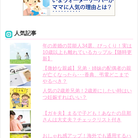
人気記事
年の差婚の芸能人34選。びっくり！実は
10歳以上も離れているカップル【随時更
新】
【微妙な親戚】兄弟・姉妹の配偶者の親
が亡くなったら･･･香典、弔電どこまで
やるべき？
人気の2歳差兄弟！2歳差にしたい時はい
つ妊娠すればいい？
【ガキ夫】まるで子ども！あなたの旦那
さんは大丈夫？チェックリスト付き
おしゃれ感アップ！海外でも通用するハ