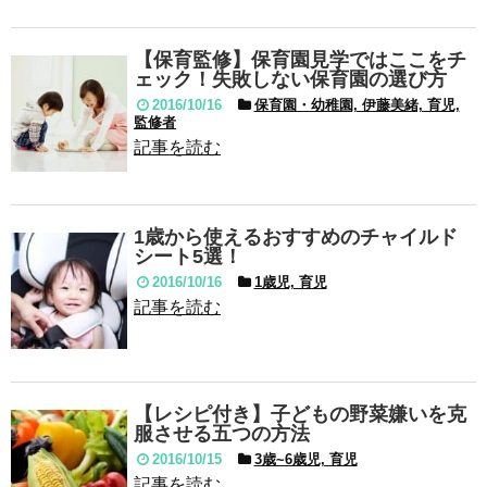
【保育監修】保育園見学ではここをチ
ェック！失敗しない保育園の選び方
2016/10/16
保育園・幼稚園, 伊藤美緒, 育児,
監修者
記事を読む
1歳から使えるおすすめのチャイルド
シート5選！
2016/10/16
1歳児, 育児
記事を読む
【レシピ付き】子どもの野菜嫌いを克
服させる五つの方法
2016/10/15
3歳~6歳児, 育児
記事を読む