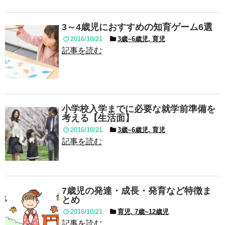
3～4歳児におすすめの知育ゲーム6選
2016/10/21
3歳~6歳児, 育児
記事を読む
小学校入学までに必要な就学前準備を
考える【生活面】
2016/10/21
3歳~6歳児, 育児
記事を読む
7歳児の発達・成長・発育など特徴ま
とめ
2016/10/21
育児, 7歳~12歳児
記事を読む