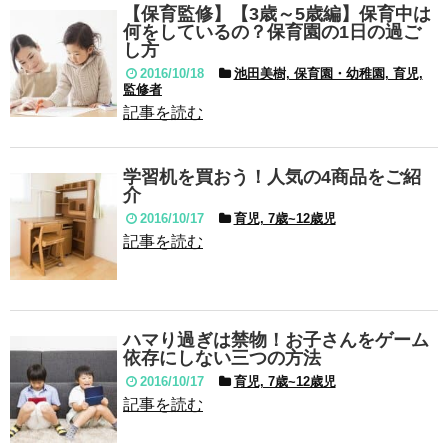
【保育監修】【3歳～5歳編】保育中は
何をしているの？保育園の1日の過ご
し方
2016/10/18
池田美樹, 保育園・幼稚園, 育児,
監修者
記事を読む
学習机を買おう！人気の4商品をご紹
介
2016/10/17
育児, 7歳~12歳児
記事を読む
ハマり過ぎは禁物！お子さんをゲーム
依存にしない三つの方法
2016/10/17
育児, 7歳~12歳児
記事を読む