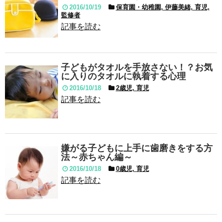
2016/10/19
保育園・幼稚園, 伊藤美緒, 育児,
監修者
記事を読む
子どもがタオルを手放さない！？お気
に入りのタオルに執着する心理
2016/10/18
2歳児, 育児
記事を読む
嫌がる子どもに上手に歯磨きをする方
法～赤ちゃん編～
2016/10/18
0歳児, 育児
記事を読む