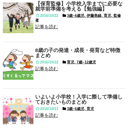
【保育監修】小学校入学までに必要な
就学前準備を考える【勉強編】
2016/10/22
3歳~6歳児, 伊藤美緒, 育児, 監修
者
記事を読む
8歳の子の発達・成長・発育など特徴
まとめ
2016/10/22
育児, 7歳~12歳児
記事を読む
いよいよ小学校！入学に際して準備し
ておきたいものまとめ
2016/10/21
3歳~6歳児, 育児
記事を読む