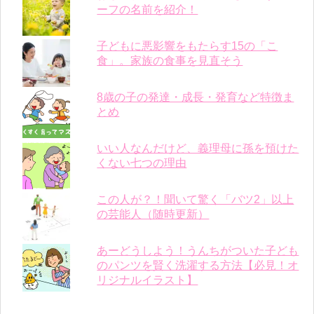
ーフの名前を紹介！
子どもに悪影響をもたらす15の「こ
食」。家族の食事を見直そう
8歳の子の発達・成長・発育など特徴ま
とめ
いい人なんだけど、義理母に孫を預けた
くない七つの理由
この人が？！聞いて驚く「バツ2」以上
の芸能人（随時更新）
あーどうしよう！うんちがついた子ども
のパンツを賢く洗濯する方法【必見！オ
リジナルイラスト】