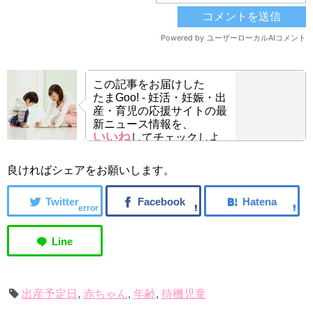
この記事をお届けした
たまGoo! - 妊活・妊娠・出
産・育児の応援サイトの最
新ニュース情報を、
いいね
してチェックしよ
う！
良ければシェアをお願いします。
error
出産予定日
,
赤ちゃん
,
年齢
,
待機児童