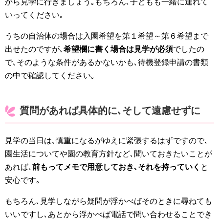
から見学に行きましょう｡もちろん､子どもも一緒に連れて
いってください｡
うちの自治体の場合は入園希望を第１希望～第６希望まで
出せたのですが､
希望欄に書く場合は見学が必須
でしたの
で､そのような条件があるかないかも､待機登録申請の書類
の中で確認してください｡
質問があれば具体的に､そして遠慮せずに
見学の当日は､慎重になるがゆえに緊張するはずですので､
園生活についてや園の教育方針など､聞いておきたいことが
あれば､
前もってメモで用意しておき､それを持っていく
と
安心です｡
もちろん､見学しながら疑問が浮かべばそのときに尋ねても
いいですし､あとから浮かべば電話で問い合わせることでき