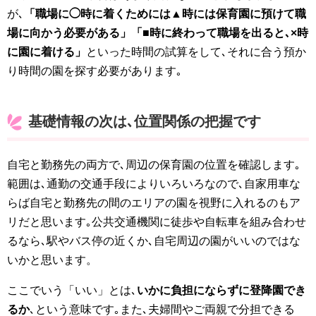
が､
「職場に◯時に着くためには▲時には保育園に預けて職
場に向かう必要がある」「■時に終わって職場を出ると､×時
に園に着ける」
といった時間の試算をして､それに合う預か
り時間の園を探す必要があります｡
基礎情報の次は､位置関係の把握です
自宅と勤務先の両方で､周辺の保育園の位置を確認します｡
範囲は､通勤の交通手段によりいろいろなので､自家用車な
らば自宅と勤務先の間のエリアの園を視野に入れるのもア
リだと思います｡公共交通機関に徒歩や自転車を組み合わせ
るなら､駅やバス停の近くか､自宅周辺の園がいいのではな
いかと思います。
ここでいう「いい」とは､
いかに負担にならずに登降園でき
るか
､という意味です｡また､夫婦間やご両親で分担できる