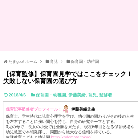
たまgoo! ホーム
育児
保育園・幼稚園
【保育監修】保育園見学ではここをチェック！
失敗しない保育園の選び方
2018/4/6
保育園・幼稚園
,
伊藤美緒
,
育児
,
監修者
保育記事監修者プロフィール：
伊藤美緒先生
保育士。学生時代に児童心理学を学び、幼少期の関わりがその後の人生
を左右することに強い関心を持ち、自身の研究テーマとする。
3児の母で、長女の小受では全勝を果たす。現在6年目となる保育現場や
幼児教室で本領発揮し、周囲から絶大なる信頼を得ている。
生活教育こどもと幼児園
http://kodomoto.tokyo/