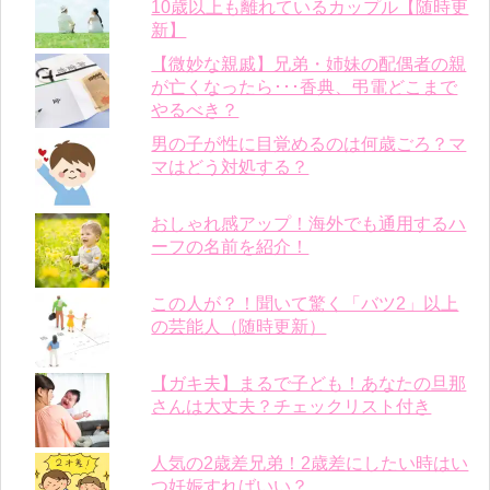
10歳以上も離れているカップル【随時更
新】
【微妙な親戚】兄弟・姉妹の配偶者の親
が亡くなったら･･･香典、弔電どこまで
やるべき？
男の子が性に目覚めるのは何歳ごろ？マ
マはどう対処する？
おしゃれ感アップ！海外でも通用するハ
ーフの名前を紹介！
この人が？！聞いて驚く「バツ2」以上
の芸能人（随時更新）
【ガキ夫】まるで子ども！あなたの旦那
さんは大丈夫？チェックリスト付き
人気の2歳差兄弟！2歳差にしたい時はい
つ妊娠すればいい？