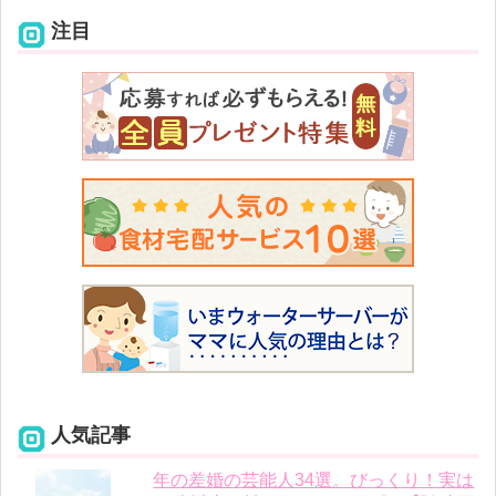
注目
人気記事
年の差婚の芸能人34選。びっくり！実は