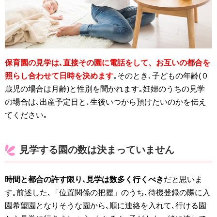
保育園の見学は､直接その園に電話をして、お互いの都合を
照らし合わせて日時を決めます
｡そのとき､子どもの年齢(０
歳児の場合は月齢)と性別を聞かれます｡妊婦のうちの見学
の場合は､出産予定日と､生後いつから預けたいのかを伝え
てください｡
見学する園の数は決まっていません
時間と都合の許す限り､見学は数多く行くべき
だと思いま
す｡前述した､「位置関係の把握」のうち､待機登録の際に入
園希望園となりそうな園から､順に連絡を入れて､行ける園