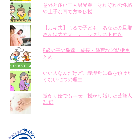
意外と多い三人男兄弟！それぞれの性格
や上手な育て方を伝授！
【ガキ夫】まるで子ども！あなたの旦那
さんは大丈夫？チェックリスト付き
8歳の子の発達・成長・発育など特徴ま
とめ
いい人なんだけど、義理母に孫を預けた
くない七つの理由
授かり婚でも幸せ！授かり婚した芸能人
31選