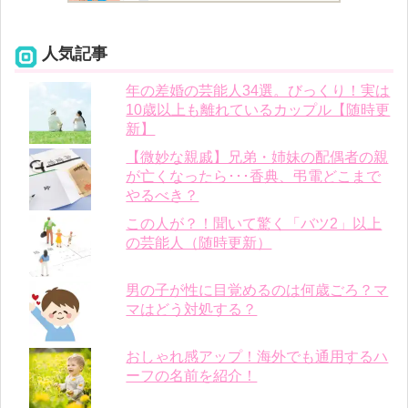
人気記事
年の差婚の芸能人34選。びっくり！実は
10歳以上も離れているカップル【随時更
新】
【微妙な親戚】兄弟・姉妹の配偶者の親
が亡くなったら･･･香典、弔電どこまで
やるべき？
この人が？！聞いて驚く「バツ2」以上
の芸能人（随時更新）
男の子が性に目覚めるのは何歳ごろ？マ
マはどう対処する？
おしゃれ感アップ！海外でも通用するハ
ーフの名前を紹介！