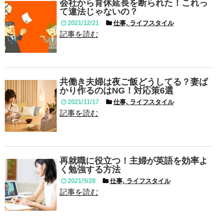
会社から育休延長を断られた！これっ
て違法じゃないの？
2021/12/21
仕事, ライフスタイル
記事を読む
共働き夫婦は夜ご飯どうしてる？妻ば
かり作るのはNG！対応策6選
2021/11/17
仕事, ライフスタイル
記事を読む
再就職に役立つ！主婦が英語を効率よ
く勉強する方法
2021/9/28
仕事, ライフスタイル
記事を読む