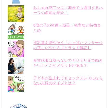
おしゃれ感アップ！海外でも通用するハ
ーフの名前を紹介！
8歳の子の発達・成長・発育など特徴ま
とめ
授乳量を増やそう！おっぱいマッサージ
の正しいやり方【イラスト解説】
産前休暇は取らないでギリギリまで働き
たい！どんなメリットがある？
子どもが生まれてもセックスレスになら
ない夫婦のタイプとは？