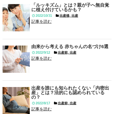
「ルッキズム」とは？親が子へ無自覚
に植え付けているかも？
2022/10/31
出産後, 出産
記事を読む
由来から考える 赤ちゃんの名づけ6選
2022/9/12
出産前, 出産
記事を読む
出産を誰にも知られたくない「内密出
産」とは？法的にも認められている
の？
2022/8/17
出産前, 出産
記事を読む