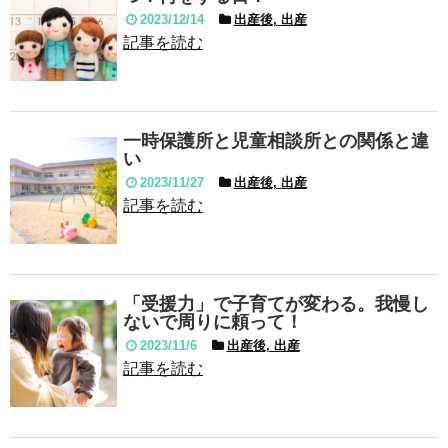
2023/12/14
出産後, 出産
記事を読む
一時保護所と児童相談所との関係と違
い
2023/11/27
出産後, 出産
記事を読む
「受援力」で子育てが変わる。我慢し
ないで周りに頼って！
2023/11/6
出産後, 出産
記事を読む