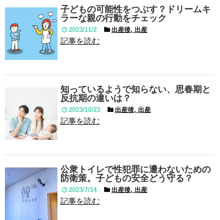
子どもの可能性をつぶす？ドリームキ
ラーな親の行動をチェック
2023/11/2
出産後, 出産
記事を読む
知っているようで知らない、思春期と
反抗期の違いは？
2023/10/23
出産後, 出産
記事を読む
公衆トイレで性犯罪に遭わないための
防衛策。子どもの安全どう守る？
2023/7/14
出産後, 出産
記事を読む