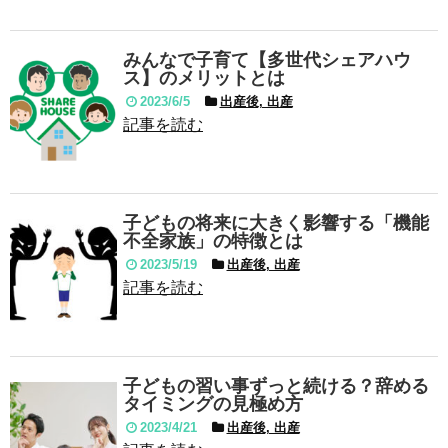
みんなで子育て【多世代シェアハウ
ス】のメリットとは
2023/6/5
出産後, 出産
記事を読む
子どもの将来に大きく影響する「機能
不全家族」の特徴とは
2023/5/19
出産後, 出産
記事を読む
子どもの習い事ずっと続ける？辞める
タイミングの見極め方
2023/4/21
出産後, 出産