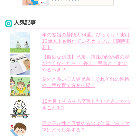
人気記事
年の差婚の芸能人34選。びっくり！実は
10歳以上も離れているカップル【随時更
新】
【微妙な親戚】兄弟・姉妹の配偶者の親
が亡くなったら･･･香典、弔電どこまで
やるべき？
意外と多い三人男兄弟！それぞれの性格
や上手な育て方を伝授！
10カ月！そろそろ卒乳したいときにすべ
きこと4つ
男の子が性に目覚めるのは何歳ごろ？マ
マはどう対処する？