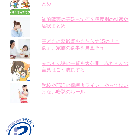
とめ
知的障害の等級って何？程度別の特徴や
症状まとめ
子どもに悪影響をもたらす15の「こ
食」。家族の食事を見直そう
赤ちゃん語の一覧を大公開！赤ちゃんの
言葉はこう成長する
学校や部活の保護者ライン、やってはい
けない暗黙のルール