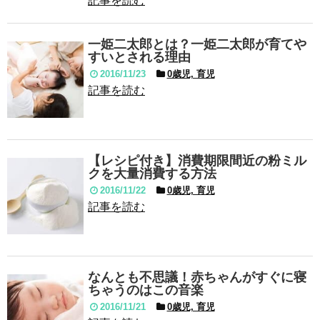
記事を読む
一姫二太郎とは？一姫二太郎が育てや
すいとされる理由
2016/11/23
0歳児, 育児
記事を読む
【レシピ付き】消費期限間近の粉ミル
クを大量消費する方法
2016/11/22
0歳児, 育児
記事を読む
なんとも不思議！赤ちゃんがすぐに寝
ちゃうのはこの音楽
2016/11/21
0歳児, 育児