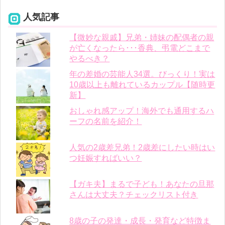
人気記事
【微妙な親戚】兄弟・姉妹の配偶者の親
が亡くなったら･･･香典、弔電どこまで
やるべき？
年の差婚の芸能人34選。びっくり！実は
10歳以上も離れているカップル【随時更
新】
おしゃれ感アップ！海外でも通用するハ
ーフの名前を紹介！
人気の2歳差兄弟！2歳差にしたい時はい
つ妊娠すればいい？
【ガキ夫】まるで子ども！あなたの旦那
さんは大丈夫？チェックリスト付き
8歳の子の発達・成長・発育など特徴ま