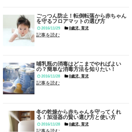
ごっつん防止！転倒転落から赤ちゃん
を守るフロアマットの選び方
2016/11/29
0歳児, 育児
記事を読む
哺乳瓶の消毒はどこまでやればよい
の？簡単な消毒方法を知りたい！
2016/11/28
0歳児, 育児
記事を読む
冬の乾燥から赤ちゃんを守ってくれ
る！加湿器の賢い選び方と使い方
2016/11/28
0歳児, 育児
記事を読む