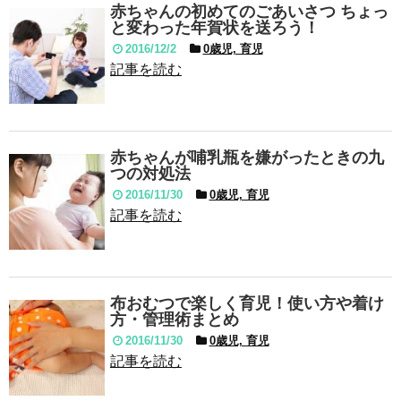
赤ちゃんの初めてのごあいさつ ちょっ
と変わった年賀状を送ろう！
2016/12/2
0歳児, 育児
記事を読む
赤ちゃんが哺乳瓶を嫌がったときの九
つの対処法
2016/11/30
0歳児, 育児
記事を読む
布おむつで楽しく育児！使い方や着け
方・管理術まとめ
2016/11/30
0歳児, 育児
記事を読む