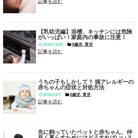
記事を読む
【乳幼児編】浴槽、キッチンには危険
がいっぱい！家庭内の事故に注意！
2016/11/20
0歳児, 育児
記事を読む
うちの子もしかして？ 猫アレルギーの
赤ちゃんの症状と対処方法
2016/11/7
0歳児, 育児
記事を読む
先に飼っていたペットと赤ちゃん、仲
良く暮らすためにはどうすればいい？