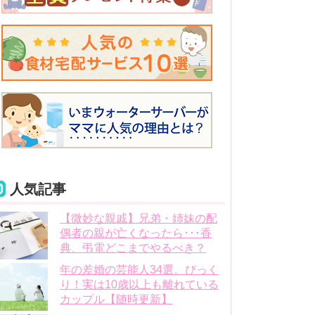
人気記事
【微妙な親戚】兄弟・姉妹の配
偶者の親が亡くなったら･･･香
典、弔電どこまでやるべき？
年の差婚の芸能人34選。びっく
り！実は10歳以上も離れている
カップル【随時更新】