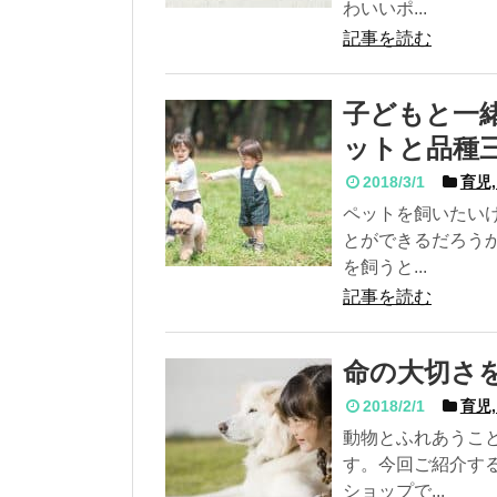
わいいポ...
記事を読む
子どもと一
ットと品種
2018/3/1
育児,
ペットを飼いたい
とができるだろう
を飼うと...
記事を読む
命の大切さ
2018/2/1
育児,
動物とふれあうこ
す。今回ご紹介す
ショップで...