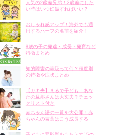
人気の2歳差兄弟！2歳差にした
い時はいつ妊娠すればいい？
おしゃれ感アップ！海外でも通
用するハーフの名前を紹介！
8歳の子の発達・成長・発育など
特徴まとめ
知的障害の等級って何？程度別
の特徴や症状まとめ
【ガキ夫】まるで子ども！あな
たの旦那さんは大丈夫？チェッ
クリスト付き
赤ちゃん語の一覧を大公開！赤
ちゃんの言葉はこう成長する
子どもに悪影響をもたらす15の