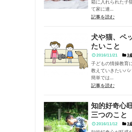
箱に入れられた子
て家に連...
記事を読む
犬や猫、ペ
たいこと
2016/11/21
3
子どもの情操教育
教えていきたいパ
簡単では...
記事を読む
知的好奇心
三つのこと
2016/11/12
3