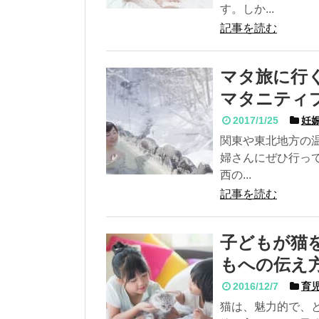
す。しか...
記事を読む
マタ旅に行
マタニティ
2017/1/25
妊娠
関東や東北地方の
婦さんにぜひ行っ
西の...
記事を読む
子どもが猫
もへの伝え
2016/12/7
育児
猫は、魅力的で、