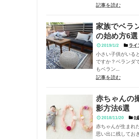
記事を読む
家族でベラ
の始め方6選
2019/1/2
ライ
小さい子供がいる
ですか？ベランダ
もベラン...
記事を読む
赤ちゃんの
影方法6選
2018/11/20
0
赤ちゃんが生まれ
思い出に残してお