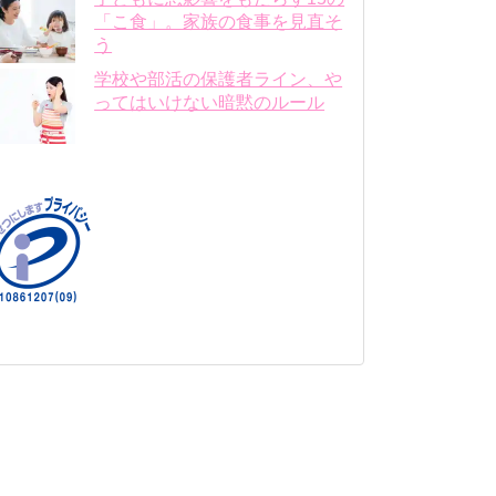
「こ食」。家族の食事を見直そ
う
学校や部活の保護者ライン、や
ってはいけない暗黙のルール