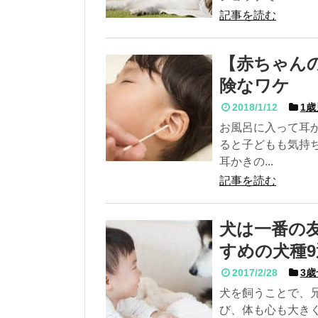
記事を読む
【赤ちゃん
険なワケ
2018/1/12
1歳
お風呂に入って耳
ると子どもも気持
耳かきの...
記事を読む
犬は一番の
すめの犬種9
2017/2/28
3歳
犬を飼うことで、
び、体も心も大き