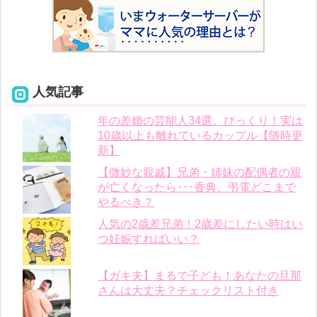
人気記事
年の差婚の芸能人34選。びっくり！実は
10歳以上も離れているカップル【随時更
新】
【微妙な親戚】兄弟・姉妹の配偶者の親
が亡くなったら･･･香典、弔電どこまで
やるべき？
人気の2歳差兄弟！2歳差にしたい時はい
つ妊娠すればいい？
【ガキ夫】まるで子ども！あなたの旦那
さんは大丈夫？チェックリスト付き