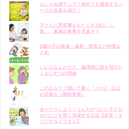
おしゃれ感アップ！海外でも通用するハ
ーフの名前を紹介！
子どもに悪影響をもたらす15の「こ
食」。家族の食事を見直そう
8歳の子の発達・成長・発育など特徴ま
とめ
いい人なんだけど、義理母に孫を預けた
くない七つの理由
この人が？！聞いて驚く「バツ2」以上
の芸能人（随時更新）
あーどうしよう！うんちがついた子ども
のパンツを賢く洗濯する方法【必見！オ
リジナルイラスト】