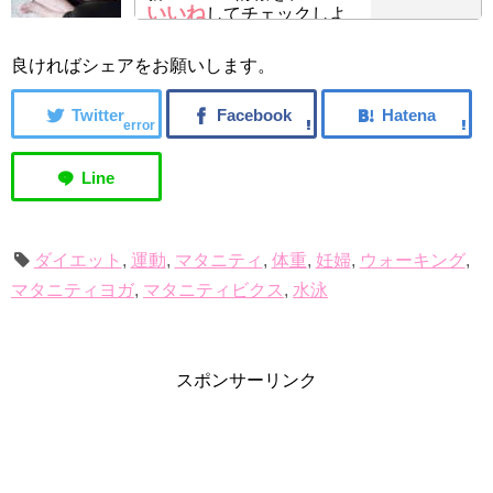
いいね
してチェックしよ
う！
良ければシェアをお願いします。
error
ダイエット
,
運動
,
マタニティ
,
体重
,
妊婦
,
ウォーキング
,
マタニティヨガ
,
マタニティビクス
,
水泳
スポンサーリンク