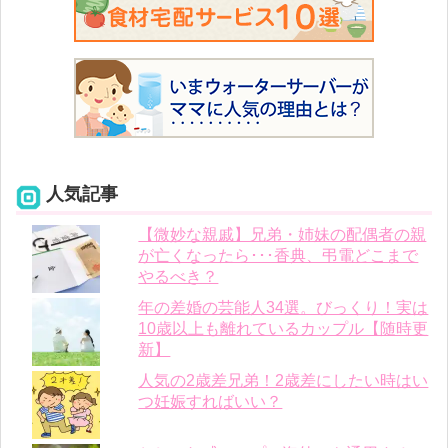
人気記事
【微妙な親戚】兄弟・姉妹の配偶者の親
が亡くなったら･･･香典、弔電どこまで
やるべき？
年の差婚の芸能人34選。びっくり！実は
10歳以上も離れているカップル【随時更
新】
人気の2歳差兄弟！2歳差にしたい時はい
つ妊娠すればいい？