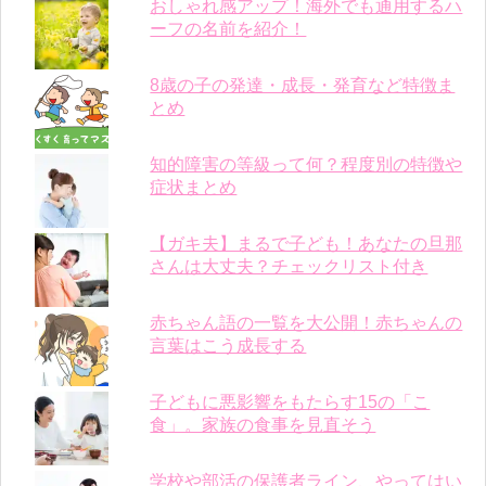
おしゃれ感アップ！海外でも通用するハ
ーフの名前を紹介！
8歳の子の発達・成長・発育など特徴ま
とめ
知的障害の等級って何？程度別の特徴や
症状まとめ
【ガキ夫】まるで子ども！あなたの旦那
さんは大丈夫？チェックリスト付き
赤ちゃん語の一覧を大公開！赤ちゃんの
言葉はこう成長する
子どもに悪影響をもたらす15の「こ
食」。家族の食事を見直そう
学校や部活の保護者ライン、やってはい