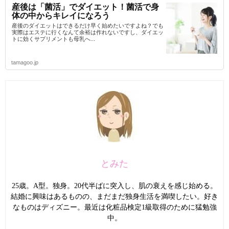
産後は「菌活」でダイエット！菌活で身
体の中からキレイになろう
産後のダイエットはできるだけ早く始めたいですよね？でも
実際はエステに行くなんて余裕は作れないですし、ダイエッ
トに効くサプリメントも母乳へ...
tamagoo.jp
とみた
25歳。A型。独身。20代半ばに突入し、肌の衰えを感じ始める。
結婚に興味はあるものの、まだまだ独身生活を満喫したい。好き
なものはディズニー。最近は化粧品検定1級取得のために猛勉強
中。