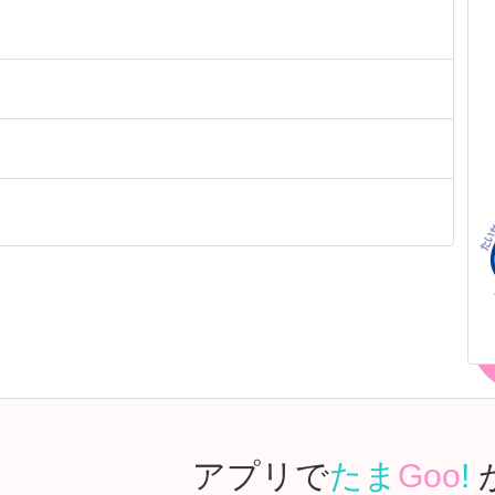
アプリで
たま
Goo
!