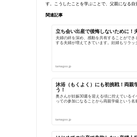
す。こうしたことを学ぶことで、父親になる自
関連記事
立ち会い出産で後悔しないために！
夫婦の絆を深め、感動を共有することができ
する夫婦が増えてきています。妊婦もリラック
tamagoo.jp
沐浴（もくよく）にも初挑戦！両親
う！
奥さんが妊娠30週を迎える頃に控えている
っての参加になることから両親学級という名前
tamagoo.jp