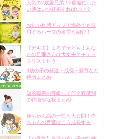
人気の2歳差兄弟！2歳差にした
い時はいつ妊娠すればいい？
おしゃれ感アップ！海外でも通
用するハーフの名前を紹介！
【ガキ夫】まるで子ども！あな
たの旦那さんは大丈夫？チェッ
クリスト付き
8歳の子の発達・成長・発育など
特徴まとめ
知的障害の等級って何？程度別
の特徴や症状まとめ
赤ちゃん語の一覧を大公開！赤
ちゃんの言葉はこう成長する
【小学生】友達が多い子の特徴