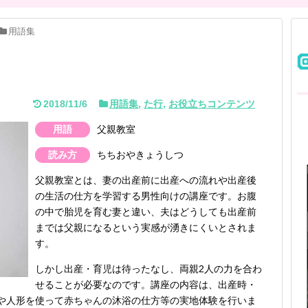
用語集
2018/11/6
用語集
,
た行
,
お役立ちコンテンツ
用語
父親教室
読み方
ちちおやきょうしつ
父親教室とは、妻の出産前に出産への流れや出産後
の生活の仕方を学習する男性向けの講座です。お腹
の中で胎児を育む妻と違い、夫はどうしても出産前
までは父親になるという実感が湧きにくいとされま
す。
しかし出産・育児は待ったなし、両親2人の力を合わ
せることが必要なのです。講座の内容は、出産時・
や人形を使って赤ちゃんの沐浴の仕方等の実地体験を行いま