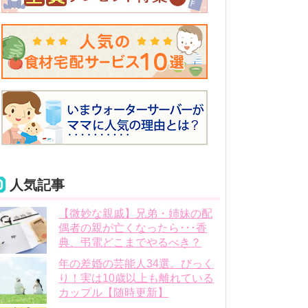
人気記事
【微妙な親戚】兄弟・姉妹の配
偶者の親が亡くなったら･･･香
典、弔電どこまでやるべき？
年の差婚の芸能人34選。びっく
り！実は10歳以上も離れている
カップル【随時更新】