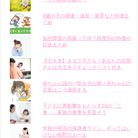
8歳の子の発達・成長・発育など特徴ま
とめ
知的障害の等級って何？程度別の特徴や
症状まとめ
【ガキ夫】まるで子ども！あなたの旦那
さんは大丈夫？チェックリスト付き
赤ちゃん語の一覧を大公開！赤ちゃんの
言葉はこう成長する
子どもに悪影響をもたらす15の「こ
食」。家族の食事を見直そう
学校や部活の保護者ライン、やってはい
けない暗黙のルール