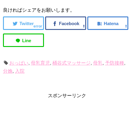
う！
良ければシェアをお願いします。
error
おっぱい
,
母乳育児
,
桶谷式マッサージ
,
母乳
,
予防接種
,
分娩
,
入院
スポンサーリンク