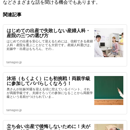
などさまざまな話を聞ける機会でもあります。
関連記事
はじめての出産で失敗しない産婦人科・
産院の三つの選び方
はじめての出産を安心して迎えるためには、信頼できる産婦
人科・産院を選ぶことがとても大切です。産婦人科選びは、
妊娠中・出産はもちろん、その...
tamagoo.jp
沐浴（もくよく）にも初挑戦！両親学級
に参加してパパらしくなろう！
奥さんが妊娠30週を迎える頃に控えているイベント、それ
が両親学級です。夫婦そろっての参加になることから両親学
級という名前がつけられていま...
tamagoo.jp
立ち会い出産で後悔しないために！夫が