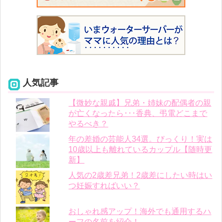
人気記事
【微妙な親戚】兄弟・姉妹の配偶者の親
が亡くなったら･･･香典、弔電どこまで
やるべき？
年の差婚の芸能人34選。びっくり！実は
10歳以上も離れているカップル【随時更
新】
人気の2歳差兄弟！2歳差にしたい時はい
つ妊娠すればいい？
おしゃれ感アップ！海外でも通用するハ
ーフの名前を紹介！