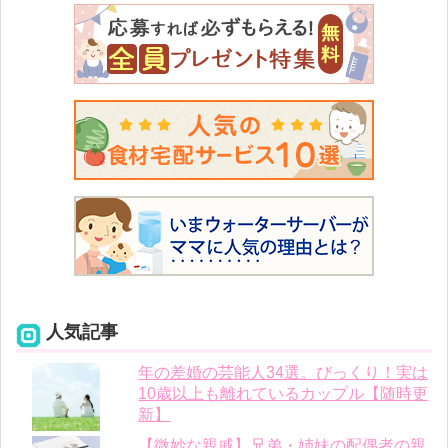
人気記事
年の差婚の芸能人34選。びっくり！実は
10歳以上も離れているカップル【随時更
新】
【微妙な親戚】兄弟・姉妹の配偶者の親