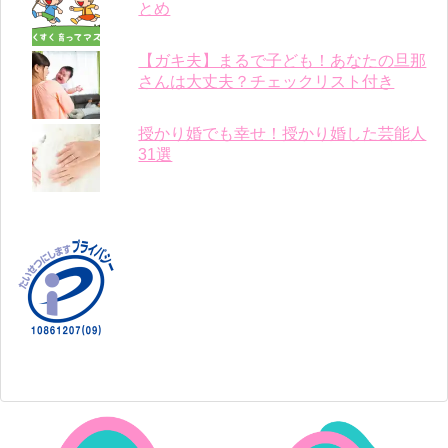
とめ
【ガキ夫】まるで子ども！あなたの旦那
さんは大丈夫？チェックリスト付き
授かり婚でも幸せ！授かり婚した芸能人
31選