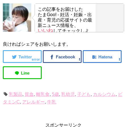
この記事をお届けした
たまGoo! - 妊活・妊娠・出
産・育児の応援サイトの最
新ニュース情報を、
いいね
してチェックしよ
う！
良ければシェアをお願いします。
error
乳製品
,
貧血
,
離乳食
,
5歳
,
乳幼児
,
子ども
,
カルシウム
,
ビ
タミンC
,
アレルギー
,
牛乳
スポンサーリンク