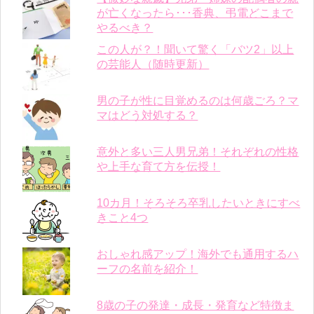
が亡くなったら･･･香典、弔電どこまで
やるべき？
この人が？！聞いて驚く「バツ2」以上
の芸能人（随時更新）
男の子が性に目覚めるのは何歳ごろ？マ
マはどう対処する？
意外と多い三人男兄弟！それぞれの性格
や上手な育て方を伝授！
10カ月！そろそろ卒乳したいときにすべ
きこと4つ
おしゃれ感アップ！海外でも通用するハ
ーフの名前を紹介！
8歳の子の発達・成長・発育など特徴ま