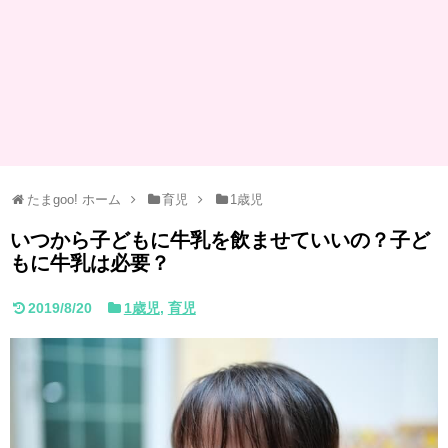
たまgoo! ホーム
育児
1歳児
いつから子どもに牛乳を飲ませていいの？子ど
もに牛乳は必要？
2019/8/20
1歳児
,
育児