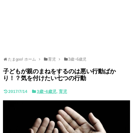
たまgoo! ホーム
育児
3歳~6歳児
子どもが親のまねをするのは悪い行動ばか
り！？気を付けたい七つの行動
2017/7/14
3歳~6歳児
,
育児