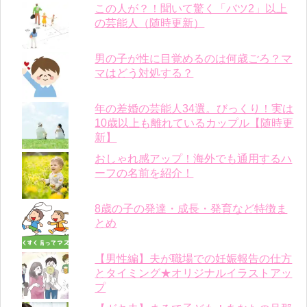
この人が？！聞いて驚く「バツ2」以上
の芸能人（随時更新）
男の子が性に目覚めるのは何歳ごろ？マ
マはどう対処する？
年の差婚の芸能人34選。びっくり！実は
10歳以上も離れているカップル【随時更
新】
おしゃれ感アップ！海外でも通用するハ
ーフの名前を紹介！
8歳の子の発達・成長・発育など特徴ま
とめ
【男性編】夫が職場での妊娠報告の仕方
とタイミング★オリジナルイラストアッ
プ