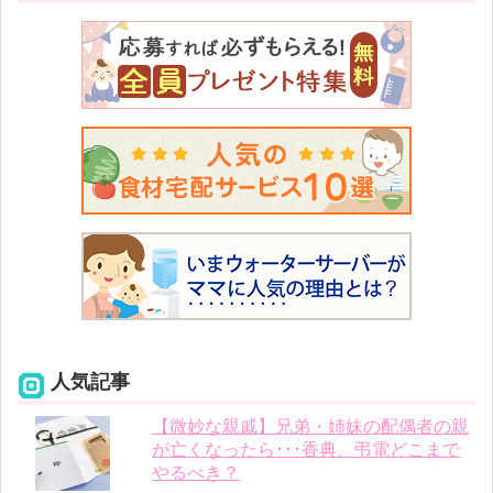
人気記事
【微妙な親戚】兄弟・姉妹の配偶者の親
が亡くなったら･･･香典、弔電どこまで
やるべき？