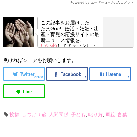
この記事をお届けした
たまGoo! - 妊活・妊娠・出
産・育児の応援サイトの最
新ニュース情報を、
いいね
してチェックしよ
う！
良ければシェアをお願いします。
error
挨拶
,
しつけ
,
6歳
,
人間関係
,
子ども
,
叱り方
,
両親
,
言葉