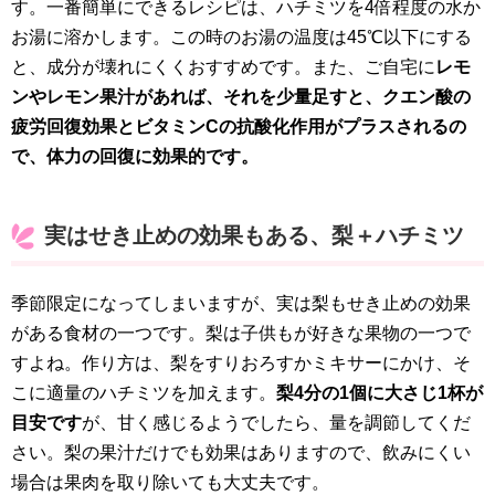
す。一番簡単にできるレシピは、ハチミツを4倍程度の水か
お湯に溶かします。この時のお湯の温度は45℃以下にする
と、成分が壊れにくくおすすめです。また、ご自宅に
レモ
ンやレモン果汁があれば、それを少量足すと、クエン酸の
疲労回復効果とビタミンCの抗酸化作用がプラスされるの
で、体力の回復に効果的です。
実はせき止めの効果もある、梨＋ハチミツ
季節限定になってしまいますが、実は梨もせき止めの効果
がある食材の一つです。梨は子供もが好きな果物の一つで
すよね。作り方は、梨をすりおろすかミキサーにかけ、そ
こに適量のハチミツを加えます。
梨4分の1個に大さじ1杯が
目安です
が、甘く感じるようでしたら、量を調節してくだ
さい。梨の果汁だけでも効果はありますので、飲みにくい
場合は果肉を取り除いても大丈夫です。