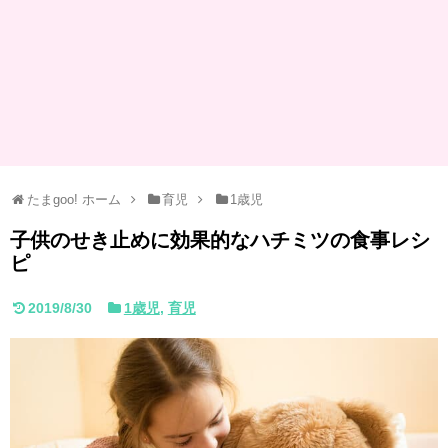
たまgoo! ホーム
育児
1歳児
子供のせき止めに効果的なハチミツの食事レシ
ピ
2019/8/30
1歳児
,
育児