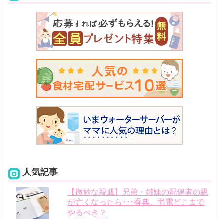
人気記事
【微妙な親戚】兄弟・姉妹の配偶者の親
が亡くなったら･･･香典、弔電どこまで
やるべき？