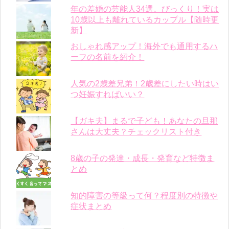
年の差婚の芸能人34選。びっくり！実は
10歳以上も離れているカップル【随時更
新】
おしゃれ感アップ！海外でも通用するハ
ーフの名前を紹介！
人気の2歳差兄弟！2歳差にしたい時はい
つ妊娠すればいい？
【ガキ夫】まるで子ども！あなたの旦那
さんは大丈夫？チェックリスト付き
8歳の子の発達・成長・発育など特徴ま
とめ
知的障害の等級って何？程度別の特徴や
症状まとめ