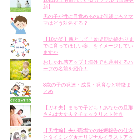
10歳以上も離れているカップル【随時更
新】
男の子が性に目覚めるのは何歳ごろ？マ
マはどう対処する？
【10の姿】親として「幼児期の終わりま
でに育ってほしい姿」をイメージしてい
ますか
おしゃれ感アップ！海外でも通用するハ
ーフの名前を紹介！
8歳の子の発達・成長・発育など特徴ま
とめ
【ガキ夫】まるで子ども！あなたの旦那
さんは大丈夫？チェックリスト付き
【男性編】夫が職場での妊娠報告の仕方
とタイミング★オリジナルイラストアッ