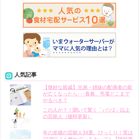
人気記事
【微妙な親戚】兄弟・姉妹の配偶者の親
が亡くなったら･･･香典、弔電どこまで
やるべき？
この人が？！聞いて驚く「バツ2」以上
の芸能人（随時更新）
年の差婚の芸能人34選。びっくり！実は