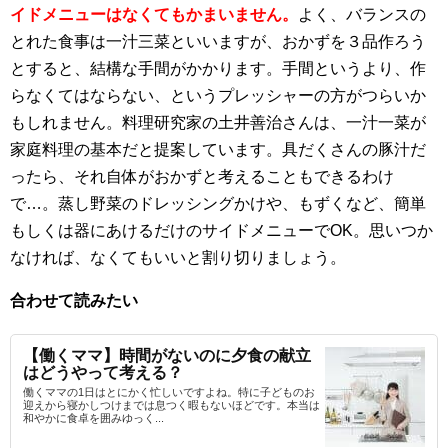
イドメニューはなくてもかまいません。
よく、バランスの
とれた食事は一汁三菜といいますが、おかずを３品作ろう
とすると、結構な手間がかかります。手間というより、作
らなくてはならない、というプレッシャーの方がつらいか
もしれません。料理研究家の土井善治さんは、一汁一菜が
家庭料理の基本だと提案しています。具だくさんの豚汁だ
ったら、それ自体がおかずと考えることもできるわけ
で…。蒸し野菜のドレッシングかけや、もずくなど、簡単
もしくは器にあけるだけのサイドメニューでOK。思いつか
なければ、なくてもいいと割り切りましょう。
合わせて読みたい
【働くママ】時間がないのに夕食の献立
はどうやって考える？
働くママの1日はとにかく忙しいですよね。特に子どものお
迎えから寝かしつけまでは息つく暇もないほどです。本当は
和やかに食卓を囲みゆっく...