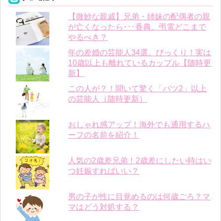
【微妙な親戚】兄弟・姉妹の配偶者の親
が亡くなったら･･･香典、弔電どこまで
やるべき？
年の差婚の芸能人34選。びっくり！実は
10歳以上も離れているカップル【随時更
新】
この人が？！聞いて驚く「バツ2」以上
の芸能人（随時更新）
おしゃれ感アップ！海外でも通用するハ
ーフの名前を紹介！
人気の2歳差兄弟！2歳差にしたい時はい
つ妊娠すればいい？
男の子が性に目覚めるのは何歳ごろ？マ
マはどう対処する？