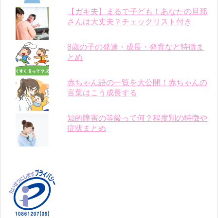
【ガキ夫】まるで子ども！あなたの旦那
さんは大丈夫？チェックリスト付き
8歳の子の発達・成長・発育など特徴ま
とめ
赤ちゃん語の一覧を大公開！赤ちゃんの
言葉はこう成長する
知的障害の等級って何？程度別の特徴や
症状まとめ