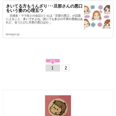
きいてる方もうんざり･･･旦那さんの悪口
をいう妻の心理五つ
主婦友・ママ友との会話といえば「旦那の悪口」が話題
に上ること、多いですよね。誰にでも多少の不満や愚痴はあ
れど、会うたびに旦那の悪口ばか...
tamagoo.jp
1
2