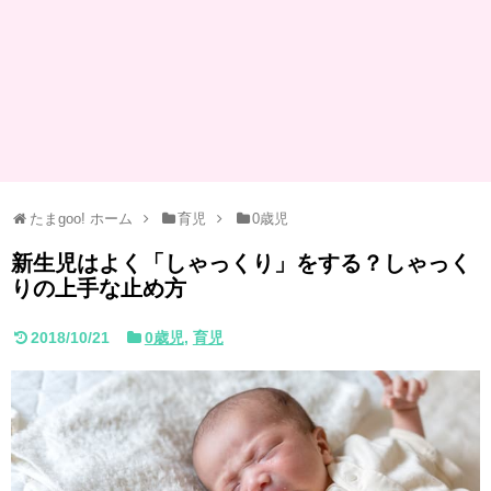
たまgoo! ホーム
育児
0歳児
新生児はよく「しゃっくり」をする？しゃっく
りの上手な止め方
2018/10/21
0歳児
,
育児