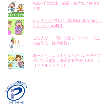
8歳の子の発達・成長・発育など特徴ま
とめ
いい人なんだけど、義理母に孫を預けた
くない七つの理由
この人が？！聞いて驚く「バツ2」以上
の芸能人（随時更新）
あーどうしよう！うんちがついた子ども
のパンツを賢く洗濯する方法【必見！オ
リジナルイラスト】