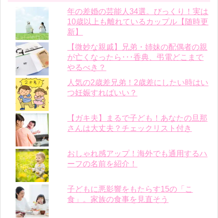
年の差婚の芸能人34選。びっくり！実は
10歳以上も離れているカップル【随時更
新】
【微妙な親戚】兄弟・姉妹の配偶者の親
が亡くなったら･･･香典、弔電どこまで
やるべき？
人気の2歳差兄弟！2歳差にしたい時はい
つ妊娠すればいい？
【ガキ夫】まるで子ども！あなたの旦那
さんは大丈夫？チェックリスト付き
おしゃれ感アップ！海外でも通用するハ
ーフの名前を紹介！
子どもに悪影響をもたらす15の「こ
食」。家族の食事を見直そう