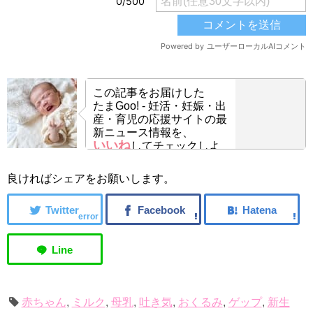
この記事をお届けした
たまGoo! - 妊活・妊娠・出
産・育児の応援サイトの最
新ニュース情報を、
いいね
してチェックしよ
う！
良ければシェアをお願いします。
error
赤ちゃん
,
ミルク
,
母乳
,
吐き気
,
おくるみ
,
ゲップ
,
新生