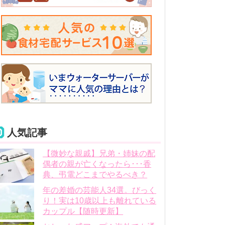
人気記事
【微妙な親戚】兄弟・姉妹の配
偶者の親が亡くなったら･･･香
典、弔電どこまでやるべき？
年の差婚の芸能人34選。びっく
り！実は10歳以上も離れている
カップル【随時更新】