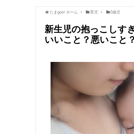
たまgoo! ホーム
育児
0歳児
新生児の抱っこしす
いいこと？悪いこと