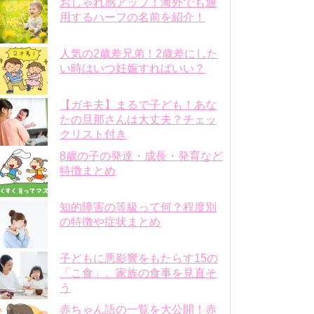
おしゃれ感アップ！海外でも通
用するハーフの名前を紹介！
人気の2歳差兄弟！2歳差にした
い時はいつ妊娠すればいい？
【ガキ夫】まるで子ども！あな
たの旦那さんは大丈夫？チェッ
クリスト付き
8歳の子の発達・成長・発育など
特徴まとめ
知的障害の等級って何？程度別
の特徴や症状まとめ
子どもに悪影響をもたらす15の
「こ食」。家族の食事を見直そ
う
赤ちゃん語の一覧を大公開！赤