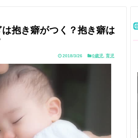
ぎは抱き癖がつく？抱き癖は
？
2018/3/26
0歳児
,
育児