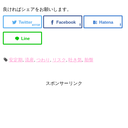
う！
良ければシェアをお願いします。
error
安定期
,
流産
,
つわり
,
リスク
,
吐き気
,
胎盤
スポンサーリンク