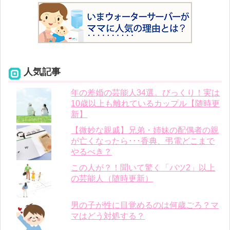
人気記事
年の差婚の芸能人34選。びっくり！実は
10歳以上も離れているカップル【随時更
新】
【微妙な親戚】兄弟・姉妹の配偶者の親
が亡くなったら･･･香典、弔電どこまで
やるべき？
この人が？！聞いて驚く「バツ2」以上
の芸能人（随時更新）
男の子が性に目覚めるのは何歳ごろ？マ
マはどう対処する？