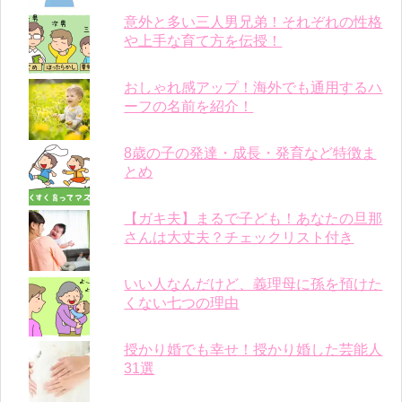
意外と多い三人男兄弟！それぞれの性格
や上手な育て方を伝授！
おしゃれ感アップ！海外でも通用するハ
ーフの名前を紹介！
8歳の子の発達・成長・発育など特徴ま
とめ
【ガキ夫】まるで子ども！あなたの旦那
さんは大丈夫？チェックリスト付き
いい人なんだけど、義理母に孫を預けた
くない七つの理由
授かり婚でも幸せ！授かり婚した芸能人
31選