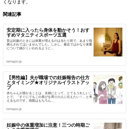
くなります。
関連記事
安定期に入ったら身体を動かそう！おす
すめマタニティスポーツ五選
昔は妊娠のときには体重が増えるのは当たり前で、あまり指
摘もされてはいませんでした。しかし、最近ではかなり体重
について細かくいわれるように...
tamagoo.jp
【男性編】夫が職場での妊娠報告の仕方
とタイミング★オリジナルイラストアッ
プ
赤ちゃんが授かることは、夫婦にとって、とてもうれしいこ
とで、「すぐにでもこの喜びを周りの人に伝えたい！」と考
えるものです。両親はもちろん...
tamagoo.jp
妊娠中の体重増加に注意！三つの時期ご