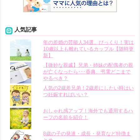
人気記事
年の差婚の芸能人34選。びっくり！実は
10歳以上も離れているカップル【随時更
新】
【微妙な親戚】兄弟・姉妹の配偶者の親
が亡くなったら･･･香典、弔電どこまで
やるべき？
人気の2歳差兄弟！2歳差にしたい時はい
つ妊娠すればいい？
おしゃれ感アップ！海外でも通用するハ
ーフの名前を紹介！
8歳の子の発達・成長・発育など特徴ま