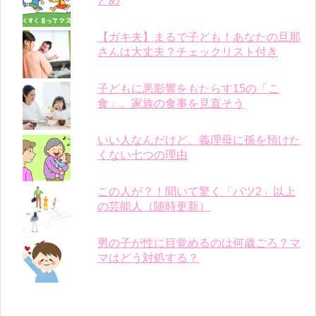
とめ
【ガキ夫】まるで子ども！あなたの旦那
さんは大丈夫？チェックリスト付き
子どもに悪影響をもたらす15の「こ
食」。家族の食事を見直そう
いい人なんだけど、義理母に孫を預けた
くない七つの理由
この人が？！聞いて驚く「バツ2」以上
の芸能人（随時更新）
男の子が性に目覚めるのは何歳ごろ？マ
マはどう対処する？