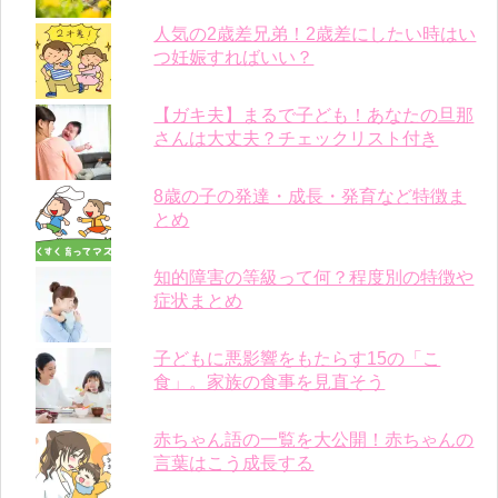
人気の2歳差兄弟！2歳差にしたい時はい
つ妊娠すればいい？
【ガキ夫】まるで子ども！あなたの旦那
さんは大丈夫？チェックリスト付き
8歳の子の発達・成長・発育など特徴ま
とめ
知的障害の等級って何？程度別の特徴や
症状まとめ
子どもに悪影響をもたらす15の「こ
食」。家族の食事を見直そう
赤ちゃん語の一覧を大公開！赤ちゃんの
言葉はこう成長する