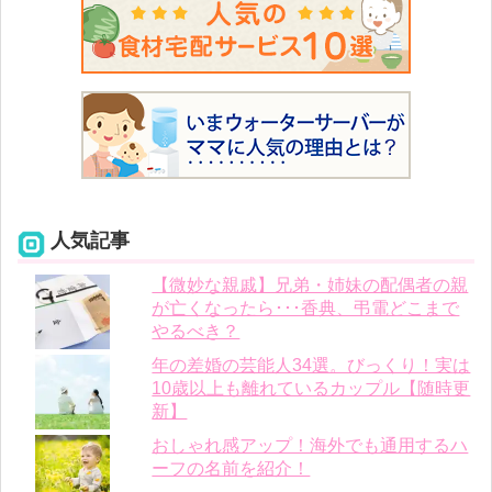
人気記事
【微妙な親戚】兄弟・姉妹の配偶者の親
が亡くなったら･･･香典、弔電どこまで
やるべき？
年の差婚の芸能人34選。びっくり！実は
10歳以上も離れているカップル【随時更
新】
おしゃれ感アップ！海外でも通用するハ
ーフの名前を紹介！