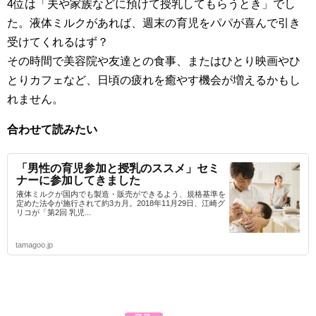
4位は「夫や家族などに預けて授乳してもらうとき」でし
た。液体ミルクがあれば、週末の育児をパパが喜んで引き
受けてくれるはず？
その時間で美容院や友達との食事、またはひとり映画やひ
とりカフェなど、日頃の疲れを癒やす機会が増えるかもし
れません。
合わせて読みたい
「男性の育児参加と授乳のススメ」セミ
ナーに参加してきました
液体ミルクが国内でも製造・販売ができるよう、規格基準を
定めた法令が施行されて約3カ月。2018年11月29日、江崎グ
リコが「第2回 乳児...
tamagoo.jp