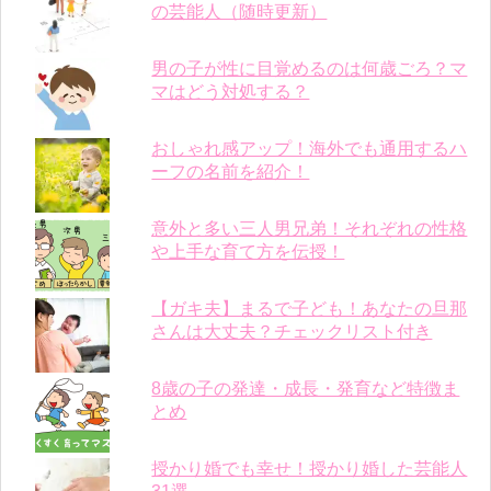
の芸能人（随時更新）
男の子が性に目覚めるのは何歳ごろ？マ
マはどう対処する？
おしゃれ感アップ！海外でも通用するハ
ーフの名前を紹介！
意外と多い三人男兄弟！それぞれの性格
や上手な育て方を伝授！
【ガキ夫】まるで子ども！あなたの旦那
さんは大丈夫？チェックリスト付き
8歳の子の発達・成長・発育など特徴ま
とめ
授かり婚でも幸せ！授かり婚した芸能人