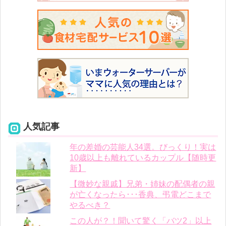
人気記事
年の差婚の芸能人34選。びっくり！実は
10歳以上も離れているカップル【随時更
新】
【微妙な親戚】兄弟・姉妹の配偶者の親
が亡くなったら･･･香典、弔電どこまで
やるべき？
この人が？！聞いて驚く「バツ2」以上