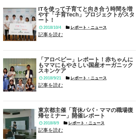
ITを使って子育てと向き合う時間を増
やす「子育Tech」プロジェクトがスタ
ート！
2018/10/4
レポート・ニュース
記事を読む
「アロベビー」レポート！赤ちゃんに
もママにもやさしい国産オーガニック
スキンケア
2018/9/21
レポート・ニュース
記事を読む
東京都主催「育休パパ・ママの職場復
帰セミナー」開催レポート
2018/8/9
レポート・ニュース
記事を読む