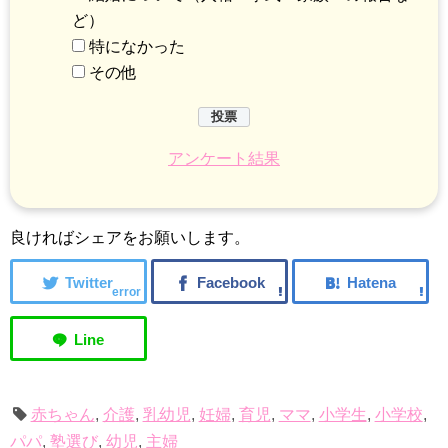
ど）
特になかった
その他
アンケート結果
良ければシェアをお願いします。
error
赤ちゃん
,
介護
,
乳幼児
,
妊婦
,
育児
,
ママ
,
小学生
,
小学校
,
パパ
,
塾選び
,
幼児
,
主婦