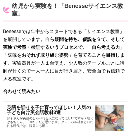
幼児から実験を！「Benesseサイエンス教
室」
Benesseでは年中からスタートできる「サイエンス教室」
を展開しています。
自ら疑問を持ち、仮説を立て、そして
実験で考察・検証するいうプロセスで、「自ら考える力」
「失敗をおそれず取り組む姿勢」を育てることを目指しま
す。
実験器具が一人１台使え、少人数のテーブルごとに講
師が付くので一人一人に目が行き届き、安全面でも信頼で
きる教室です。
合わせて読みたい
英語を話せる子に育ってほしい！人気の
子ども向け英会話教材3選
お子さんが英語のしゃべれる人になってほしいですか？答え
はもちろん、「Yes.」だと思います。グローバル社会といわ
れる現代では、以前にも増...