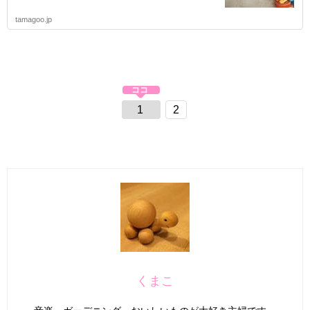
tamagoo.jp
1
2
くまこ