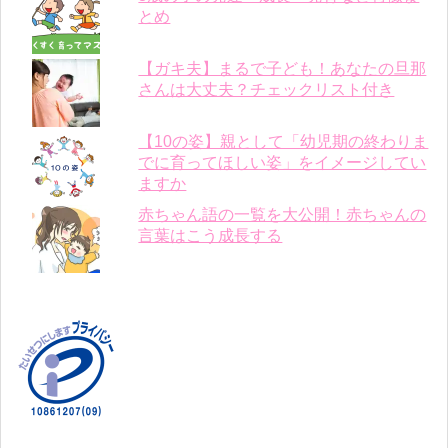
とめ
【ガキ夫】まるで子ども！あなたの旦那
さんは大丈夫？チェックリスト付き
【10の姿】親として「幼児期の終わりま
でに育ってほしい姿」をイメージしてい
ますか
赤ちゃん語の一覧を大公開！赤ちゃんの
言葉はこう成長する