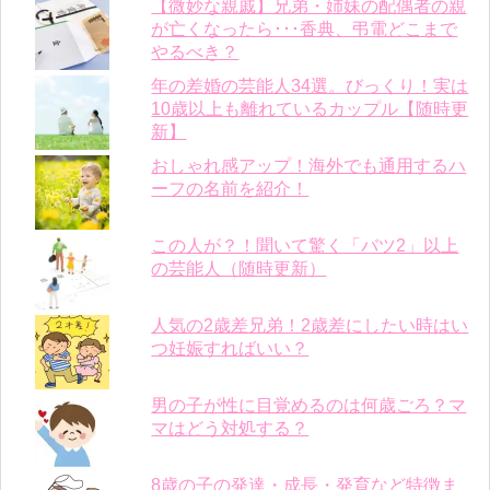
【微妙な親戚】兄弟・姉妹の配偶者の親
が亡くなったら･･･香典、弔電どこまで
やるべき？
年の差婚の芸能人34選。びっくり！実は
10歳以上も離れているカップル【随時更
新】
おしゃれ感アップ！海外でも通用するハ
ーフの名前を紹介！
この人が？！聞いて驚く「バツ2」以上
の芸能人（随時更新）
人気の2歳差兄弟！2歳差にしたい時はい
つ妊娠すればいい？
男の子が性に目覚めるのは何歳ごろ？マ
マはどう対処する？
8歳の子の発達・成長・発育など特徴ま