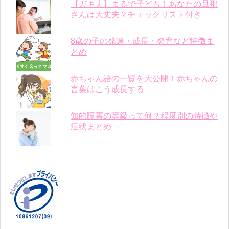
【ガキ夫】まるで子ども！あなたの旦那
さんは大丈夫？チェックリスト付き
8歳の子の発達・成長・発育など特徴ま
とめ
赤ちゃん語の一覧を大公開！赤ちゃんの
言葉はこう成長する
知的障害の等級って何？程度別の特徴や
症状まとめ