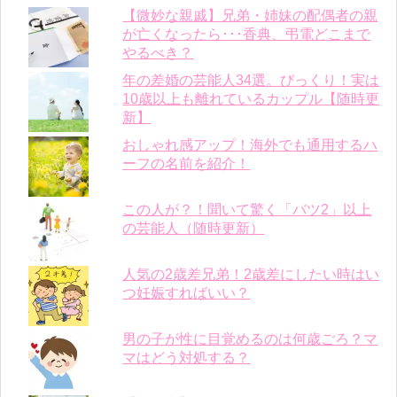
【微妙な親戚】兄弟・姉妹の配偶者の親
が亡くなったら･･･香典、弔電どこまで
やるべき？
年の差婚の芸能人34選。びっくり！実は
10歳以上も離れているカップル【随時更
新】
おしゃれ感アップ！海外でも通用するハ
ーフの名前を紹介！
この人が？！聞いて驚く「バツ2」以上
の芸能人（随時更新）
人気の2歳差兄弟！2歳差にしたい時はい
つ妊娠すればいい？
男の子が性に目覚めるのは何歳ごろ？マ
マはどう対処する？