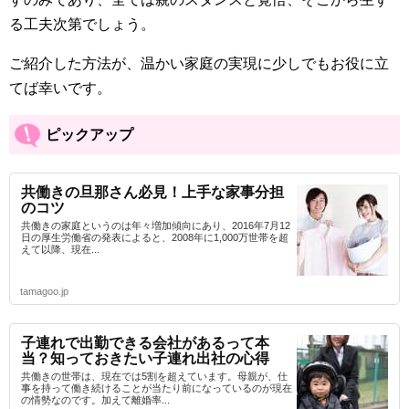
る工夫次第でしょう。
ご紹介した方法が、温かい家庭の実現に少しでもお役に立
てば幸いです。
ピックアップ
共働きの旦那さん必見！上手な家事分担
のコツ
共働きの家庭というのは年々増加傾向にあり、2016年7月12
日の厚生労働省の発表によると、2008年に1,000万世帯を超
えて以降、現在...
tamagoo.jp
子連れで出勤できる会社があるって本
当？知っておきたい子連れ出社の心得
共働きの世帯は、現在では5割を超えています。母親が、仕
事を持って働き続けることが当たり前になっているのが現在
の情勢なのです。加えて離婚率...