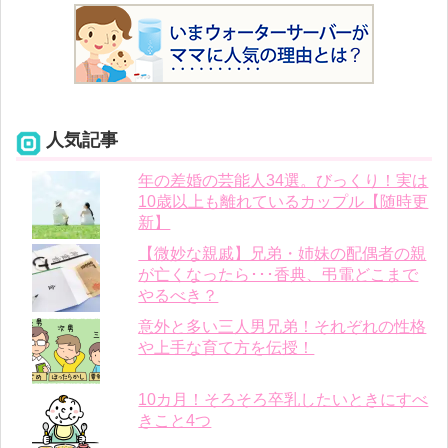
人気記事
年の差婚の芸能人34選。びっくり！実は
10歳以上も離れているカップル【随時更
新】
【微妙な親戚】兄弟・姉妹の配偶者の親
が亡くなったら･･･香典、弔電どこまで
やるべき？
意外と多い三人男兄弟！それぞれの性格
や上手な育て方を伝授！
10カ月！そろそろ卒乳したいときにすべ
きこと4つ