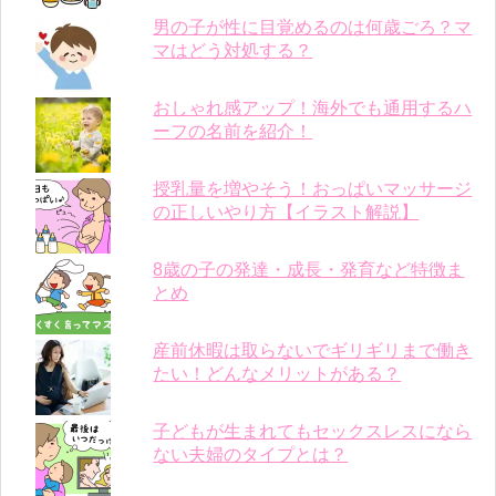
男の子が性に目覚めるのは何歳ごろ？マ
マはどう対処する？
おしゃれ感アップ！海外でも通用するハ
ーフの名前を紹介！
授乳量を増やそう！おっぱいマッサージ
の正しいやり方【イラスト解説】
8歳の子の発達・成長・発育など特徴ま
とめ
産前休暇は取らないでギリギリまで働き
たい！どんなメリットがある？
子どもが生まれてもセックスレスになら
ない夫婦のタイプとは？