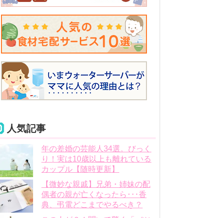
人気記事
年の差婚の芸能人34選。びっく
り！実は10歳以上も離れている
カップル【随時更新】
【微妙な親戚】兄弟・姉妹の配
偶者の親が亡くなったら･･･香
典、弔電どこまでやるべき？