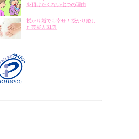
を預けたくない七つの理由
授かり婚でも幸せ！授かり婚し
た芸能人31選