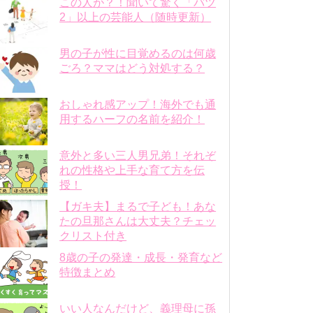
この人が？！聞いて驚く「バツ
2」以上の芸能人（随時更新）
男の子が性に目覚めるのは何歳
ごろ？ママはどう対処する？
おしゃれ感アップ！海外でも通
用するハーフの名前を紹介！
意外と多い三人男兄弟！それぞ
れの性格や上手な育て方を伝
授！
【ガキ夫】まるで子ども！あな
たの旦那さんは大丈夫？チェッ
クリスト付き
8歳の子の発達・成長・発育など
特徴まとめ
いい人なんだけど、義理母に孫