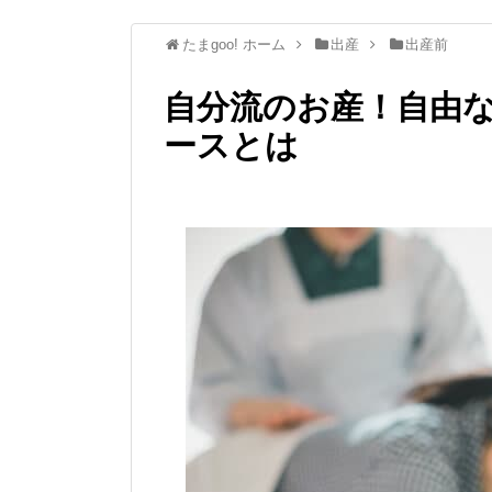
たまgoo! ホーム
出産
出産前
自分流のお産！自由
ースとは