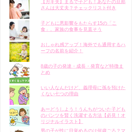
【ガキ夫】まるで子ども！あなたの旦那
さんは大丈夫？チェックリスト付き
子どもに悪影響をもたらす15の「こ
食」。家族の食事を見直そう
おしゃれ感アップ！海外でも通用するハ
ーフの名前を紹介！
8歳の子の発達・成長・発育など特徴ま
とめ
いい人なんだけど、義理母に孫を預けた
くない七つの理由
あーどうしよう！うんちがついた子ども
のパンツを賢く洗濯する方法【必見！オ
リジナルイラスト】
男の子が性に目覚めるのは何歳ごろ？マ