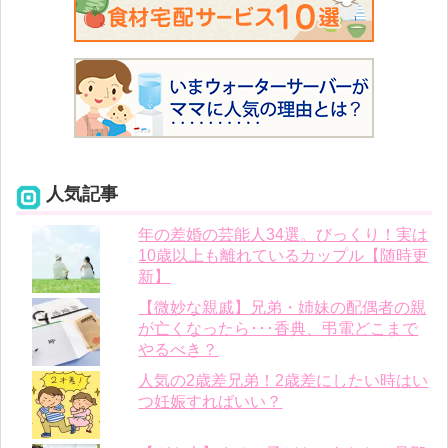
人気記事
年の差婚の芸能人34選。びっくり！実は
10歳以上も離れているカップル【随時更
新】
【微妙な親戚】兄弟・姉妹の配偶者の親
が亡くなったら･･･香典、弔電どこまで
やるべき？
人気の2歳差兄弟！2歳差にしたい時はい
つ妊娠すればいい？