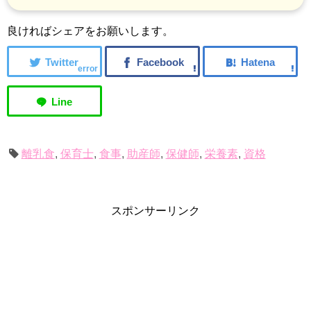
良ければシェアをお願いします。
error
離乳食
,
保育士
,
食事
,
助産師
,
保健師
,
栄養素
,
資格
スポンサーリンク