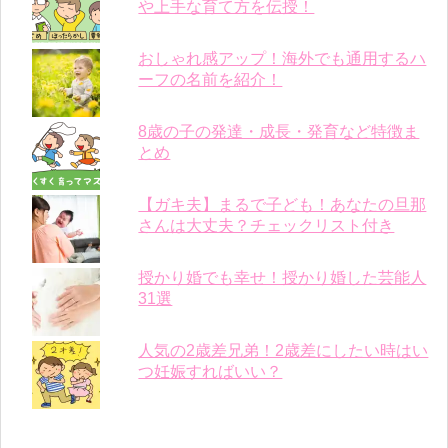
や上手な育て方を伝授！
おしゃれ感アップ！海外でも通用するハ
ーフの名前を紹介！
8歳の子の発達・成長・発育など特徴ま
とめ
【ガキ夫】まるで子ども！あなたの旦那
さんは大丈夫？チェックリスト付き
授かり婚でも幸せ！授かり婚した芸能人
31選
人気の2歳差兄弟！2歳差にしたい時はい
つ妊娠すればいい？