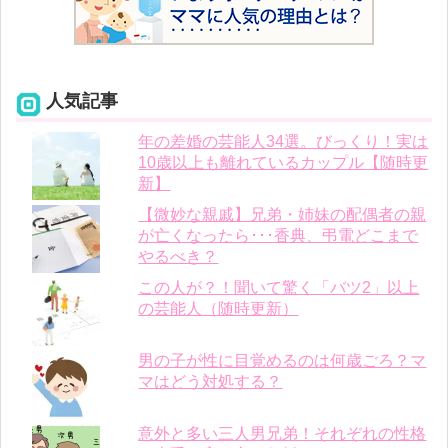
人気記事
年の差婚の芸能人34選。びっくり！実は
10歳以上も離れているカップル【随時更
新】
【微妙な親戚】兄弟・姉妹の配偶者の親
が亡くなったら･･･香典、弔電どこまで
やるべき？
この人が？！聞いて驚く「バツ2」以上
の芸能人（随時更新）
男の子が性に目覚めるのは何歳ごろ？マ
マはどう対処する？
意外と多い三人男兄弟！それぞれの性格