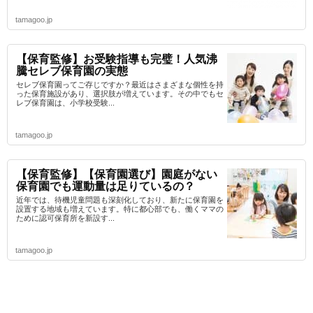
tamagoo.jp
【保育監修】お受験指導も完璧！人気沸
騰セレブ保育園の実態
セレブ保育園ってご存じですか？最近はさまざまな個性を持
った保育施設があり、選択肢が増えています。その中でもセ
レブ保育園は、小学校受験...
tamagoo.jp
【保育監修】【保育園選び】園庭がない
保育園でも運動量は足りているの？
近年では、待機児童問題も深刻化しており、新たに保育園を
設置する地域も増えています。特に都心部でも、働くママの
ために認可保育所を新設す...
tamagoo.jp