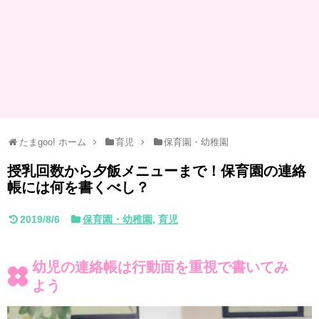
たまgoo! ホーム
育児
保育園・幼稚園
授乳回数から夕飯メニューまで！保育園の連絡
帳には何を書くべし？
2019/8/6
保育園・幼稚園
,
育児
幼児の連絡帳は行動面を重視で書いてみ
よう