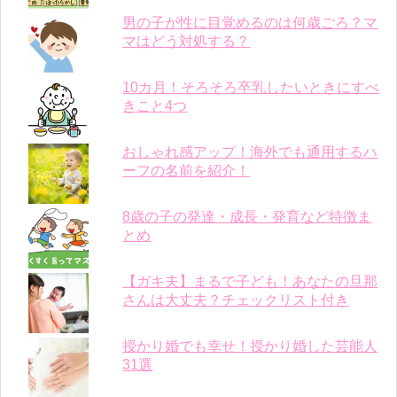
男の子が性に目覚めるのは何歳ごろ？マ
マはどう対処する？
10カ月！そろそろ卒乳したいときにすべ
きこと4つ
おしゃれ感アップ！海外でも通用するハ
ーフの名前を紹介！
8歳の子の発達・成長・発育など特徴ま
とめ
【ガキ夫】まるで子ども！あなたの旦那
さんは大丈夫？チェックリスト付き
授かり婚でも幸せ！授かり婚した芸能人
31選