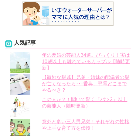
人気記事
年の差婚の芸能人34選。びっくり！実は
10歳以上も離れているカップル【随時更
新】
【微妙な親戚】兄弟・姉妹の配偶者の親
が亡くなったら･･･香典、弔電どこまで
やるべき？
この人が？！聞いて驚く「バツ2」以上
の芸能人（随時更新）
意外と多い三人男兄弟！それぞれの性格
や上手な育て方を伝授！