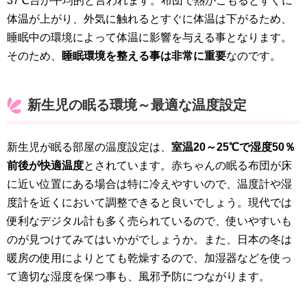
37℃台が平均的と言われます。布団で熱がこもるとすぐに
体温が上がり、外気に触れるとすぐに体温は下がるため、
睡眠中の環境によって体温に影響を与える事となります。
そのため、
睡眠環境を整える事は非常に重要
なのです。
新生児の眠る環境～最適な温度設定
新生児が眠る部屋の温度設定は、
室温20～25℃で湿度50％
前後が快適温度
とされています。赤ちゃんの眠る布団が床
に近い位置にある場合は特に冷えやすいので、温度計や湿
度計を近くにおいて調整できると良いでしょう。現代では
便利なデジタル計も多く売られているので、使いやすいも
のが見つけてみてはいかがでしょうか。また、日本の冬は
暖房の使用によりとても乾燥するので、加湿器などを使っ
て適切な湿度を保つ事も、風邪予防につながります。