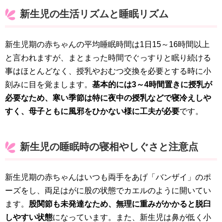
新生児の生活リズムと睡眠リズム
新生児期の赤ちゃんの平均睡眠時間は1日15～16時間以上
と言われますが、まとまった時間でぐっすりと眠り続ける
事はほとんどなく、授乳やおむつ交換を必要とする時に小
刻みに目を覚まします。
基本的には3～4時間置きに授乳が
必要なため、寒い季節は特に夜中の授乳などで寝冷えしや
すく、母子ともに風邪をひかない様に工夫が必要
です。
新生児の睡眠時の寝相やしぐさと注意点
新生児期の赤ちゃんはいつも両手をあげ「バンザイ」のポ
ーズをし、両足はがに股の状態でカエルのように開いてい
ます。
股関節も未発達なため、無理に重みがかかると脱臼
しやすい状態
になっています。また、新生児は鼻が低く小