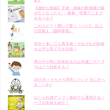
新】
【微妙な親戚】兄弟・姉妹の配偶者の親
が亡くなったら･･･香典、弔電どこまで
やるべき？
この人が？！聞いて驚く「バツ2」以上
の芸能人（随時更新）
意外と多い三人男兄弟！それぞれの性格
や上手な育て方を伝授！
男の子が性に目覚めるのは何歳ごろ？マ
マはどう対処する？
10カ月！そろそろ卒乳したいときにすべ
きこと4つ
おしゃれ感アップ！海外でも通用するハ
ーフの名前を紹介！