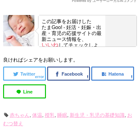
この記事をお届けした
たまGoo! - 妊活・妊娠・出
産・育児の応援サイトの最
新ニュース情報を、
いいね
してチェックしよ
う！
良ければシェアをお願いします。
error
赤ちゃん
,
体温
,
授乳
,
睡眠
,
新生児・乳児の基礎知識
,
お
むつ替え