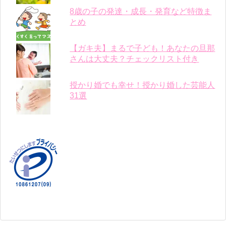
8歳の子の発達・成長・発育など特徴ま
とめ
【ガキ夫】まるで子ども！あなたの旦那
さんは大丈夫？チェックリスト付き
授かり婚でも幸せ！授かり婚した芸能人
31選