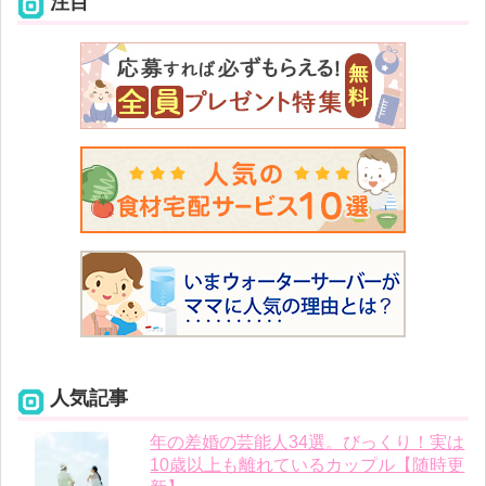
注目
人気記事
年の差婚の芸能人34選。びっくり！実は
10歳以上も離れているカップル【随時更