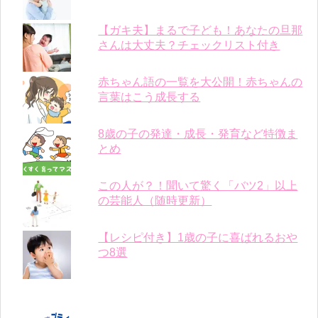
【ガキ夫】まるで子ども！あなたの旦那
さんは大丈夫？チェックリスト付き
赤ちゃん語の一覧を大公開！赤ちゃんの
言葉はこう成長する
8歳の子の発達・成長・発育など特徴ま
とめ
この人が？！聞いて驚く「バツ2」以上
の芸能人（随時更新）
【レシピ付き】1歳の子に喜ばれるおや
つ8選