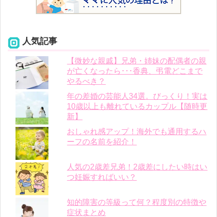
人気記事
【微妙な親戚】兄弟・姉妹の配偶者の親
が亡くなったら･･･香典、弔電どこまで
やるべき？
年の差婚の芸能人34選。びっくり！実は
10歳以上も離れているカップル【随時更
新】
おしゃれ感アップ！海外でも通用するハ
ーフの名前を紹介！
人気の2歳差兄弟！2歳差にしたい時はい
つ妊娠すればいい？
知的障害の等級って何？程度別の特徴や
症状まとめ