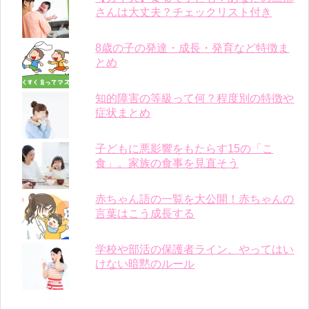
さんは大丈夫？チェックリスト付き
8歳の子の発達・成長・発育など特徴ま
とめ
知的障害の等級って何？程度別の特徴や
症状まとめ
子どもに悪影響をもたらす15の「こ
食」。家族の食事を見直そう
赤ちゃん語の一覧を大公開！赤ちゃんの
言葉はこう成長する
学校や部活の保護者ライン、やってはい
けない暗黙のルール