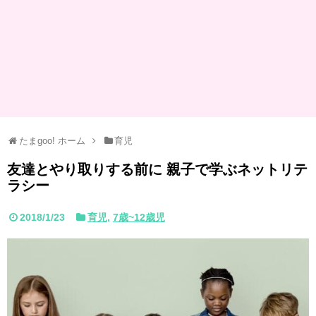
たまgoo! ホーム
育児
友達とやり取りする前に 親子で学ぶネットリテ
ラシー
2018/1/23
育児
,
7歳~12歳児