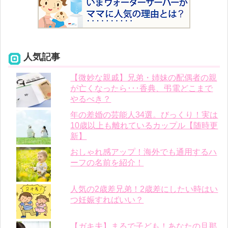
人気記事
【微妙な親戚】兄弟・姉妹の配偶者の親
が亡くなったら･･･香典、弔電どこまで
やるべき？
年の差婚の芸能人34選。びっくり！実は
10歳以上も離れているカップル【随時更
新】
おしゃれ感アップ！海外でも通用するハ
ーフの名前を紹介！
人気の2歳差兄弟！2歳差にしたい時はい
つ妊娠すればいい？
【ガキ夫】まるで子ども！あなたの旦那