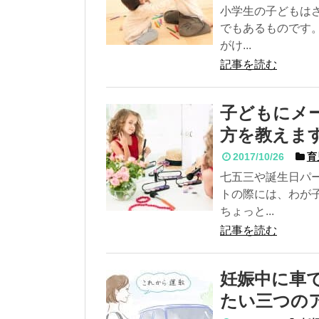
小学生の子どもは
でもあるものです
がけ...
記事を読む
子どもにメ
方を教えま
2017/10/26
育
七五三や誕生日パ
トの際には、わが
ちょっと...
記事を読む
妊娠中に車
たい三つの