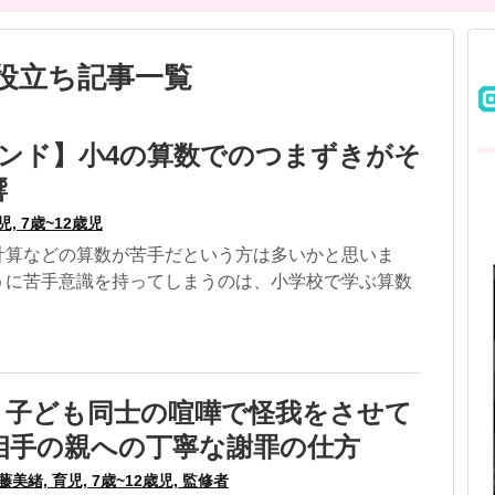
」のお役立ち記事一覧
インド】小4の算数でのつまずきがそ
響
児, 7歳~12歳児
計算などの算数が苦手だという方は多いかと思いま
うに苦手意識を持ってしまうのは、小学校で学ぶ算数
】子ども同士の喧嘩で怪我をさせて
相手の親への丁寧な謝罪の仕方
藤美緒, 育児, 7歳~12歳児, 監修者