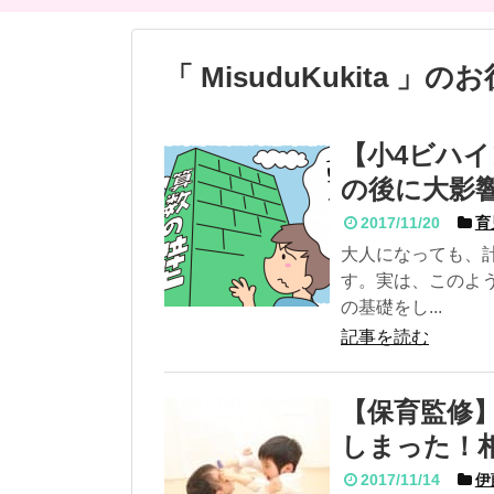
「 MisuduKukita 
【小4ビハ
の後に大影
2017/11/20
育
大人になっても、
す。実は、このよ
の基礎をし...
記事を読む
【保育監修
しまった！
2017/11/14
伊