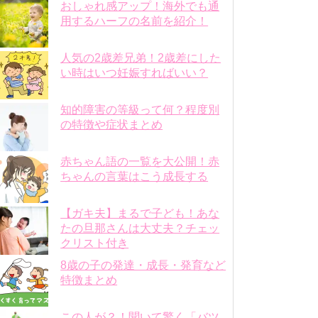
おしゃれ感アップ！海外でも通
用するハーフの名前を紹介！
人気の2歳差兄弟！2歳差にした
い時はいつ妊娠すればいい？
知的障害の等級って何？程度別
の特徴や症状まとめ
赤ちゃん語の一覧を大公開！赤
ちゃんの言葉はこう成長する
【ガキ夫】まるで子ども！あな
たの旦那さんは大丈夫？チェッ
クリスト付き
8歳の子の発達・成長・発育など
特徴まとめ
この人が？！聞いて驚く「バツ