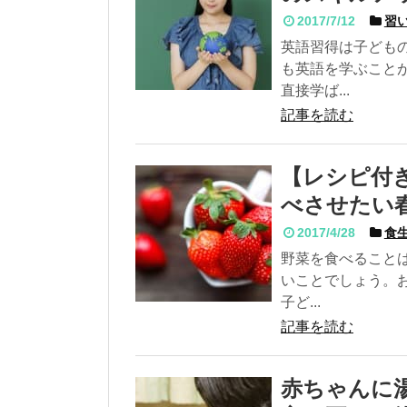
2017/7/12
習い
英語習得は子ども
も英語を学ぶこと
直接学ば...
記事を読む
【レシピ付
べさせたい
2017/4/28
食生
野菜を食べること
いことでしょう。
子ど...
記事を読む
赤ちゃんに