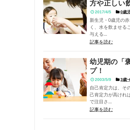
方や正しい
2017/4/5
0歳児
新生児・0歳児の
く、水を飲ませる
与える...
記事を読む
幼児期の「
プ！
2003/5/9
3歳~
自己肯定力は、そ
己肯定力が高けれ
で注目さ...
記事を読む