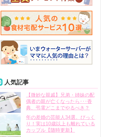
人気記事
【微妙な親戚】兄弟・姉妹の配
偶者の親が亡くなったら･･･香
典、弔電どこまでやるべき？
年の差婚の芸能人34選。びっく
り！実は10歳以上も離れている
カップル【随時更新】