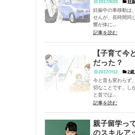
2017/9/25
妊娠
妊娠中の車移動は
せんが、長時間同
響が体に...
記事を読む
【子育て今
だった？
2017/7/12
2歳
今と昔も変わらず
切なことです。し
と昔では...
記事を読む
親子留学っ
のスキルア