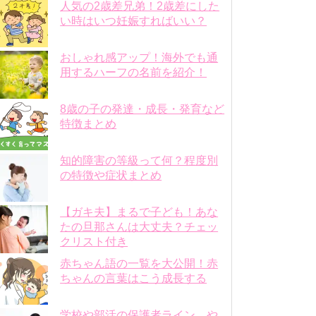
人気の2歳差兄弟！2歳差にした
い時はいつ妊娠すればいい？
おしゃれ感アップ！海外でも通
用するハーフの名前を紹介！
8歳の子の発達・成長・発育など
特徴まとめ
知的障害の等級って何？程度別
の特徴や症状まとめ
【ガキ夫】まるで子ども！あな
たの旦那さんは大丈夫？チェッ
クリスト付き
赤ちゃん語の一覧を大公開！赤
ちゃんの言葉はこう成長する
学校や部活の保護者ライン、や