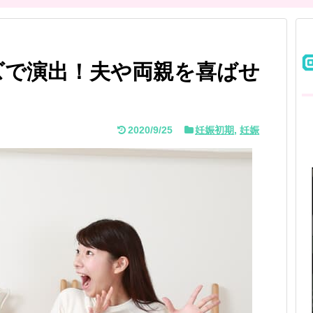
ズで演出！夫や両親を喜ばせ
2020/9/25
妊娠初期
,
妊娠