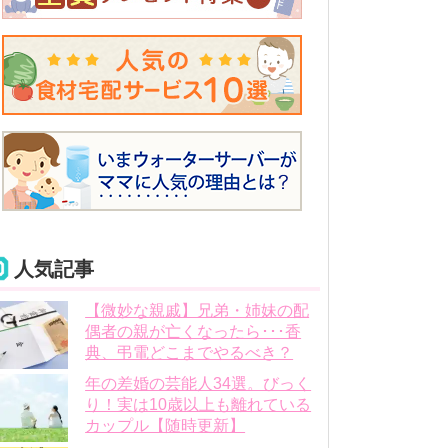
人気記事
【微妙な親戚】兄弟・姉妹の配
偶者の親が亡くなったら･･･香
典、弔電どこまでやるべき？
年の差婚の芸能人34選。びっく
り！実は10歳以上も離れている
カップル【随時更新】