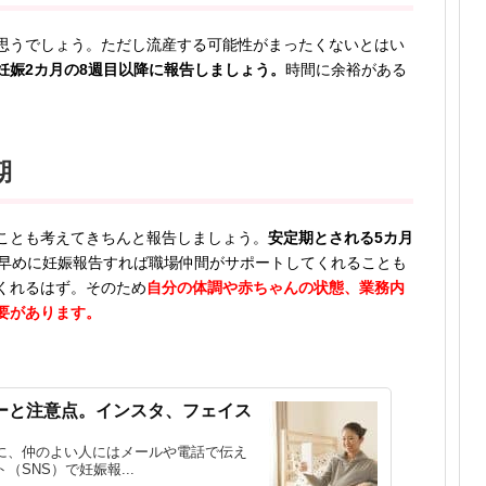
思うでしょう。ただし流産する可能性がまったくないとはい
妊娠2カ月の8週目以降に報告しましょう。
時間に余裕がある
期
ことも考えてきちんと報告しましょう。
安定期とされる5カ月
早めに妊娠報告すれば職場仲間がサポートしてくれることも
くれるはず。そのため
自分の体調や赤ちゃんの状態、業務内
要があります。
ーと注意点。インスタ、フェイス
に、仲のよい人にはメールや電話で伝え
SNS）で妊娠報...