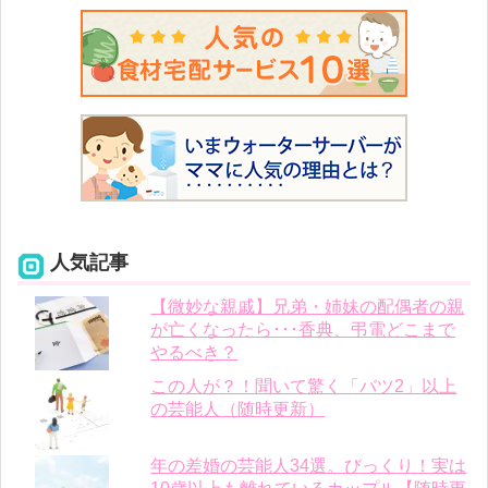
人気記事
【微妙な親戚】兄弟・姉妹の配偶者の親
が亡くなったら･･･香典、弔電どこまで
やるべき？
この人が？！聞いて驚く「バツ2」以上
の芸能人（随時更新）
年の差婚の芸能人34選。びっくり！実は