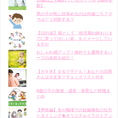
10歳以上も離れているカップル【随時更
新】
男の子が性に目覚めるのは何歳ごろ？マ
マはどう対処する？
【10の姿】親として「幼児期の終わりま
でに育ってほしい姿」をイメージしてい
ますか
おしゃれ感アップ！海外でも通用するハ
ーフの名前を紹介！
【ガキ夫】まるで子ども！あなたの旦那
さんは大丈夫？チェックリスト付き
8歳の子の発達・成長・発育など特徴ま
とめ
【男性編】夫が職場での妊娠報告の仕方
とタイミング★オリジナルイラストアッ