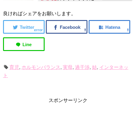
う！
良ければシェアをお願いします。
error
育児
,
ホルモンバランス
,
実母
,
過干渉
,
姑
,
インターネッ
ト
スポンサーリンク