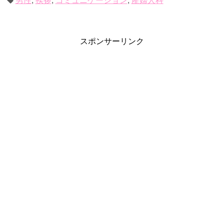
男性
,
挨拶
,
コミュニケーション
,
産婦人科
スポンサーリンク