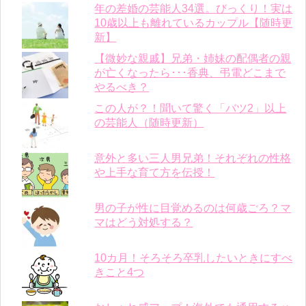
年の差婚の芸能人34選。びっくり！実は
10歳以上も離れているカップル【随時更
新】
【微妙な親戚】兄弟・姉妹の配偶者の親
が亡くなったら･･･香典、弔電どこまで
やるべき？
この人が？！聞いて驚く「バツ2」以上
の芸能人（随時更新）
意外と多い三人男兄弟！それぞれの性格
や上手な育て方を伝授！
男の子が性に目覚めるのは何歳ごろ？マ
マはどう対処する？
10カ月！そろそろ卒乳したいときにすべ
きこと4つ