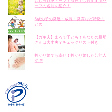
おしゃれ感アップ！海外でも通用するハ
ーフの名前を紹介！
8歳の子の発達・成長・発育など特徴ま
とめ
【ガキ夫】まるで子ども！あなたの旦那
さんは大丈夫？チェックリスト付き
授かり婚でも幸せ！授かり婚した芸能人
31選