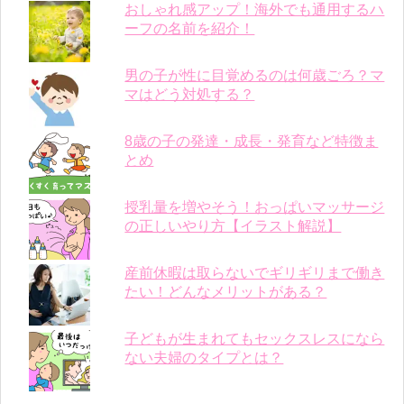
おしゃれ感アップ！海外でも通用するハ
ーフの名前を紹介！
男の子が性に目覚めるのは何歳ごろ？マ
マはどう対処する？
8歳の子の発達・成長・発育など特徴ま
とめ
授乳量を増やそう！おっぱいマッサージ
の正しいやり方【イラスト解説】
産前休暇は取らないでギリギリまで働き
たい！どんなメリットがある？
子どもが生まれてもセックスレスになら
ない夫婦のタイプとは？