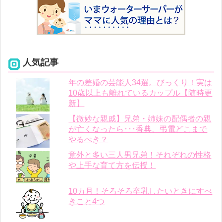
人気記事
年の差婚の芸能人34選。びっくり！実は
10歳以上も離れているカップル【随時更
新】
【微妙な親戚】兄弟・姉妹の配偶者の親
が亡くなったら･･･香典、弔電どこまで
やるべき？
意外と多い三人男兄弟！それぞれの性格
や上手な育て方を伝授！
10カ月！そろそろ卒乳したいときにすべ
きこと4つ