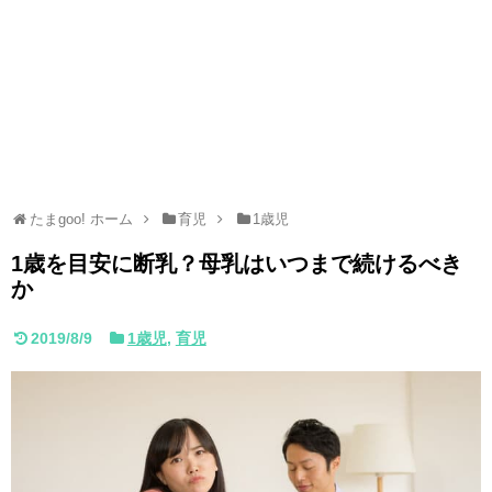
たまgoo! ホーム
育児
1歳児
1歳を目安に断乳？母乳はいつまで続けるべき
か
2019/8/9
1歳児
,
育児