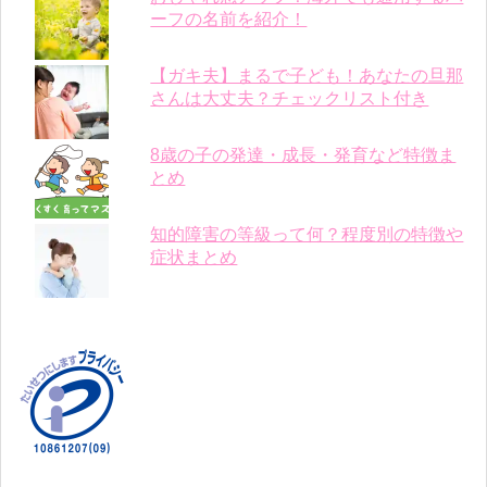
ーフの名前を紹介！
【ガキ夫】まるで子ども！あなたの旦那
さんは大丈夫？チェックリスト付き
8歳の子の発達・成長・発育など特徴ま
とめ
知的障害の等級って何？程度別の特徴や
症状まとめ