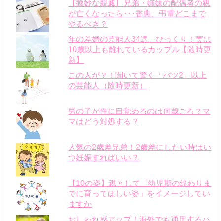
【微妙な親戚】兄弟・姉妹の配偶者の親
が亡くなったら･･･香典、弔電どこまで
やるべき？
年の差婚の芸能人34選。びっくり！実は
10歳以上も離れているカップル【随時更
新】
この人が？！聞いて驚く「バツ2」以上
の芸能人（随時更新）
男の子が性に目覚めるのは何歳ごろ？マ
マはどう対処する？
人気の2歳差兄弟！2歳差にしたい時はい
つ妊娠すればいい？
【10の姿】親として「幼児期の終わりま
でに育ってほしい姿」をイメージしてい
ますか
おしゃれ感アップ！海外でも通用するハ