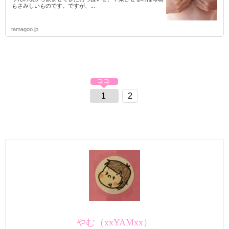
もさみしいものです。ですが、...
tamagoo.jp
1
2
やむ（xxYAMxx）