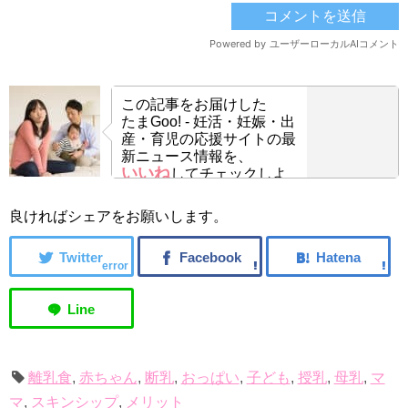
この記事をお届けした
たまGoo! - 妊活・妊娠・出
産・育児の応援サイトの最
新ニュース情報を、
いいね
してチェックしよ
う！
良ければシェアをお願いします。
error
離乳食
,
赤ちゃん
,
断乳
,
おっぱい
,
子ども
,
授乳
,
母乳
,
マ
マ
,
スキンシップ
,
メリット