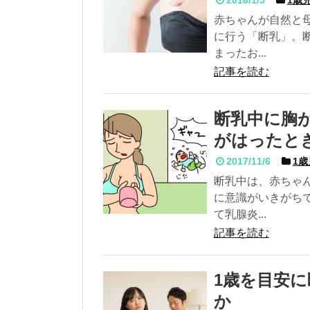
赤ちゃんが自然と
に行う「断乳」。
まったお...
記事を読む
断乳中に胸
がはったと
2017/11/6
1歳
断乳中は、赤ちゃ
に意識がいきがち
て乳腺炎...
記事を読む
1歳を目安
か