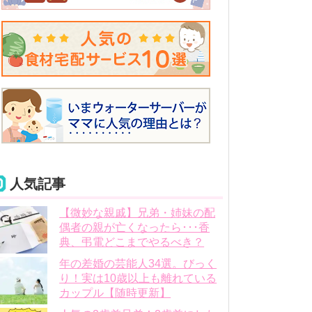
人気記事
【微妙な親戚】兄弟・姉妹の配
偶者の親が亡くなったら･･･香
典、弔電どこまでやるべき？
年の差婚の芸能人34選。びっく
り！実は10歳以上も離れている
カップル【随時更新】