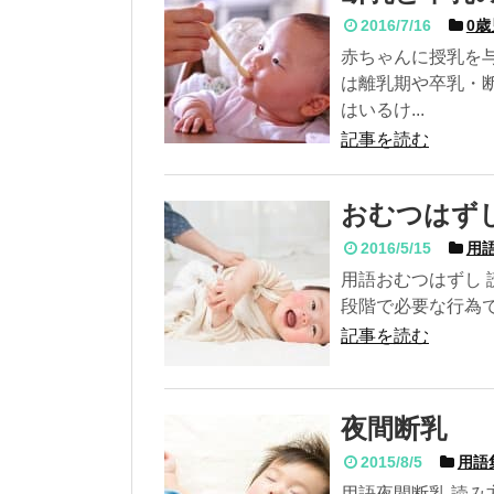
2016/7/16
0歳
赤ちゃんに授乳を
は離乳期や卒乳・
はいるけ...
記事を読む
おむつはず
2016/5/15
用語
用語おむつはずし 
段階で必要な行為で
記事を読む
夜間断乳
2015/8/5
用語
用語夜間断乳 読み