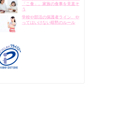
「こ食」。家族の食事を見直そ
う
学校や部活の保護者ライン、や
ってはいけない暗黙のルール