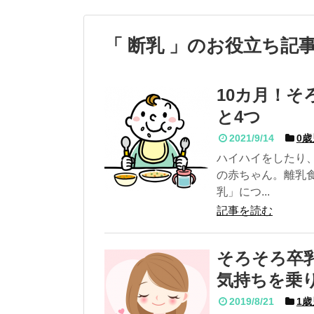
「 断乳 」のお役立ち記
10カ月！
と4つ
2021/9/14
0歳
ハイハイをしたり
の赤ちゃん。離乳
乳」につ...
記事を読む
そろそろ卒
気持ちを乗
2019/8/21
1歳