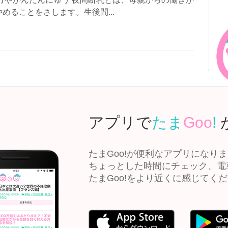
めることをさします。生後間...
アプリで
たま
Goo
!
たまGoo!が便利なアプリになり
ちょっとした時間にチェック、電
たまGoo!をより近くに感じてく