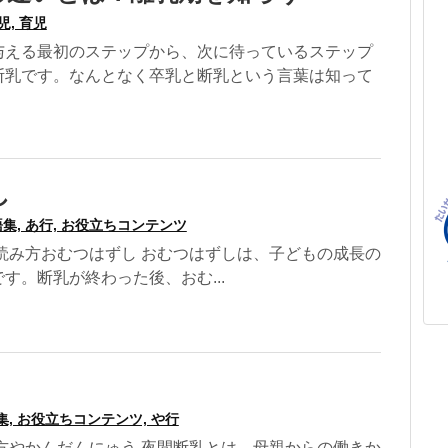
児, 育児
与える最初のステップから、次に待っているステップ
断乳です。なんとなく卒乳と断乳という言葉は知って
し
集, あ行, お役立ちコンテンツ
読み方おむつはずし おむつはずしは、子どもの成長の
す。断乳が終わった後、おむ...
集, お役立ちコンテンツ, や行
方やかんだんにゅう 夜間断乳とは、母親からの働きか