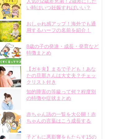
人気の2歳差兄弟！2歳差にした
い時はいつ妊娠すればいい？
おしゃれ感アップ！海外でも通
用するハーフの名前を紹介！
8歳の子の発達・成長・発育など
特徴まとめ
【ガキ夫】まるで子ども！あな
たの旦那さんは大丈夫？チェッ
クリスト付き
知的障害の等級って何？程度別
の特徴や症状まとめ
赤ちゃん語の一覧を大公開！赤
ちゃんの言葉はこう成長する
子どもに悪影響をもたらす15の