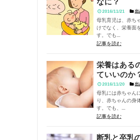
なに？
2016/11/21
出
母乳育児は、赤ち
けでなく、栄養面
す。でも...
記事を読む
栄養はある
ていいのか
2016/11/20
出
母乳には赤ちゃん
り、赤ちゃんの身
す。でも、...
記事を読む
断乳と卒乳