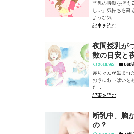
卒乳の時期を控え
しい」気持ちも募
ような気...
記事を読む
夜間授乳が
数の目安と
2018/9/3
0歳児
赤ちゃんが生まれ
おきにおっぱいをあ
だ...
記事を読む
断乳中、胸
の？
2018/1/5
1歳児