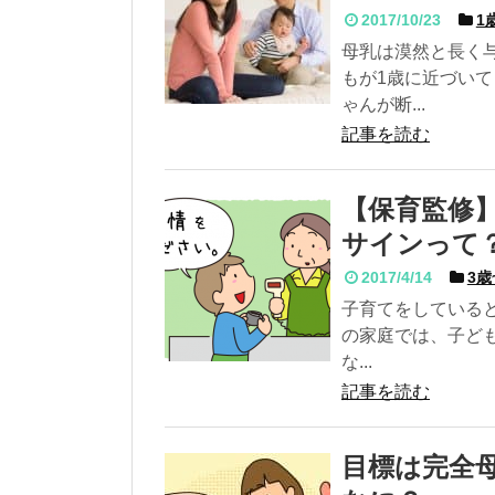
2017/10/23
1
母乳は漠然と長く
もが1歳に近づい
ゃんが断...
記事を読む
【保育監修
サインって
2017/4/14
3歳
子育てをしている
の家庭では、子ど
な...
記事を読む
目標は完全