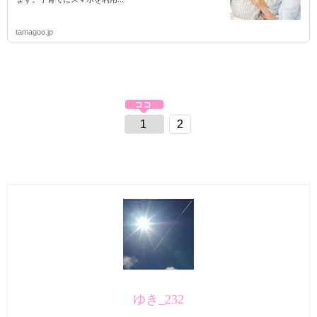
tamagoo.jp
1
2
ゆき_232