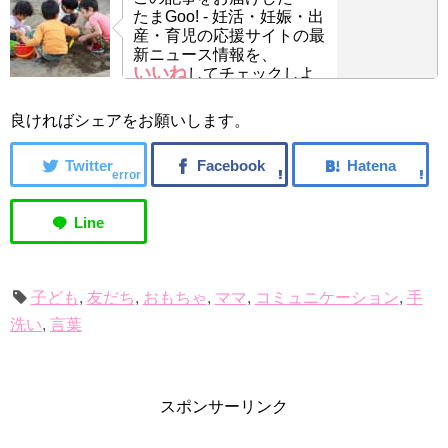
たまGoo! - 妊活・妊娠・出
産・育児の応援サイトの最
新ニュース情報を、
いいね
してチェックしよ
う！
良ければシェアをお願いします。
error
子ども
,
友だち
,
おもちゃ
,
ママ
,
コミュニケーション
,
手
洗い
,
言葉
スポンサーリンク