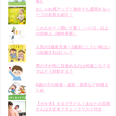
新】
おしゃれ感アップ！海外でも通用するハ
ーフの名前を紹介！
この人が？！聞いて驚く「バツ2」以上
の芸能人（随時更新）
人気の2歳差兄弟！2歳差にしたい時はい
つ妊娠すればいい？
男の子が性に目覚めるのは何歳ごろ？マ
マはどう対処する？
8歳の子の発達・成長・発育など特徴ま
とめ
【ガキ夫】まるで子ども！あなたの旦那
さんは大丈夫？チェックリスト付き