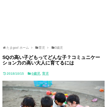
たまgoo! ホーム
育児
0歳児
SQの高い子どもってどんな子？コミュニケー
ション力の高い大人に育てるには
2018/10/15
0歳児
,
育児