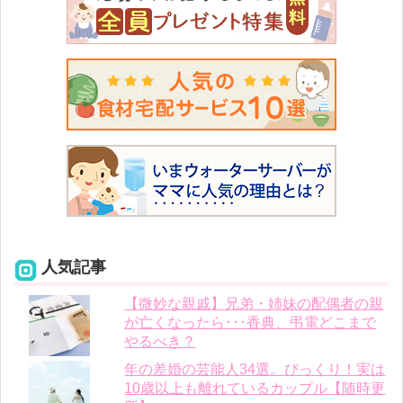
人気記事
【微妙な親戚】兄弟・姉妹の配偶者の親
が亡くなったら･･･香典、弔電どこまで
やるべき？
年の差婚の芸能人34選。びっくり！実は
10歳以上も離れているカップル【随時更