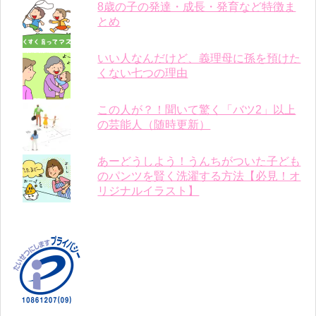
8歳の子の発達・成長・発育など特徴ま
とめ
いい人なんだけど、義理母に孫を預けた
くない七つの理由
この人が？！聞いて驚く「バツ2」以上
の芸能人（随時更新）
あーどうしよう！うんちがついた子ども
のパンツを賢く洗濯する方法【必見！オ
リジナルイラスト】