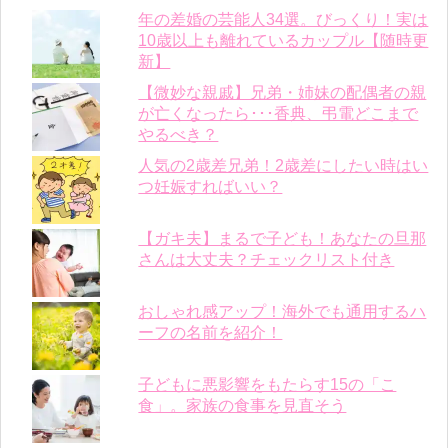
年の差婚の芸能人34選。びっくり！実は
10歳以上も離れているカップル【随時更
新】
【微妙な親戚】兄弟・姉妹の配偶者の親
が亡くなったら･･･香典、弔電どこまで
やるべき？
人気の2歳差兄弟！2歳差にしたい時はい
つ妊娠すればいい？
【ガキ夫】まるで子ども！あなたの旦那
さんは大丈夫？チェックリスト付き
おしゃれ感アップ！海外でも通用するハ
ーフの名前を紹介！
子どもに悪影響をもたらす15の「こ
食」。家族の食事を見直そう