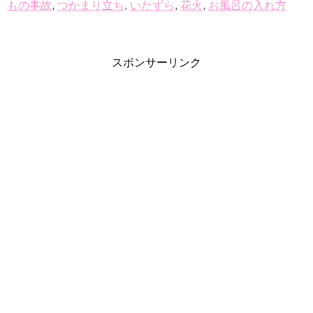
もの事故
,
つかまり立ち
,
いたずら
,
花火
,
お風呂の入れ方
スポンサーリンク