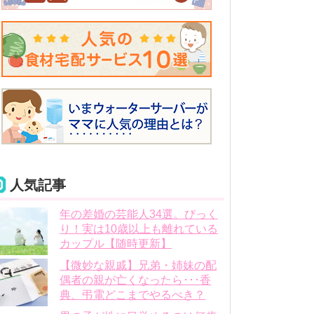
人気記事
年の差婚の芸能人34選。びっく
り！実は10歳以上も離れている
カップル【随時更新】
【微妙な親戚】兄弟・姉妹の配
偶者の親が亡くなったら･･･香
典、弔電どこまでやるべき？