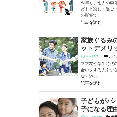
今年も、七夕の季
どもと楽しく過ご
の影響で...
記事を読む
家族ぐるみ
ットデメリ
2021/7/1
ライ
ママ友や学生時代
合いをする人も少
なで過ご...
記事を読む
子どもがパ
子になる理
2021/6/30
出産