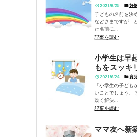
2021/6/25
妊娠
子どもの名前を決
などさまですが、
た名前に...
記事を読む
小学生は早
もをスッキ
2021/6/24
育児
「小学生の子ども
いことでしょう。
効く解決...
記事を読む
ママ友へ新