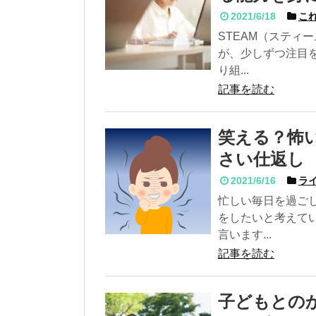
2021/6/18
これ
STEAM（スティ
が、少しずつ注目
り組...
記事を読む
笑える？怖
さい仕返し
2021/6/16
ライ
忙しい毎日を過ご
をしたいと考えて
言います...
記事を読む
子どもとの