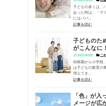
子どもの多くは、
あった時は、「マ
にはパパ...
記事を読む
子どものた
がこんなに
2021/6/29
これ
幼稚園から小学校
は子どもの教育の
増えてき...
記事を読む
「色」が入
メージが広