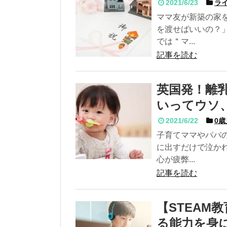
2021/6/23
ラ
ママ友が新築の家
を渡せばいいの？
では＂マ...
記事を読む
英国発！離
いってウソ
2021/6/22
0歳
子育てママやパパ
に出すだけで泣か
心が疲弊...
記事を読む
【STEAM
る能力を身