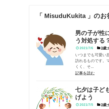
「 MisuduKukita 
男の子が性
う対処する
2021/7/6
3歳~
いつまでも可愛い
訪れるものです。
くく、そ...
記事を読む
七夕は子ど
げよう
2021/7/5
3歳~