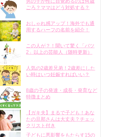
男の子が性に目覚めるのは何歳
ごろ？ママはどう対処する？
おしゃれ感アップ！海外でも通
用するハーフの名前を紹介！
この人が？！聞いて驚く「バツ
2」以上の芸能人（随時更新）
人気の2歳差兄弟！2歳差にした
い時はいつ妊娠すればいい？
8歳の子の発達・成長・発育など
特徴まとめ
【ガキ夫】まるで子ども！あな
たの旦那さんは大丈夫？チェッ
クリスト付き
子どもに悪影響をもたらす15の