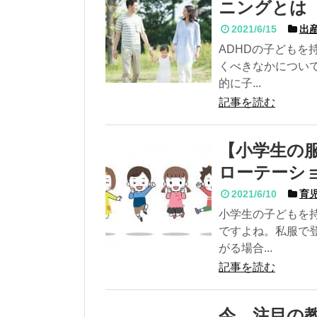
ニングとは
2021/6/15
出産
ADHDの子ども
くべきなかについ
的に子...
記事を読む
【小学生の
ローテーシ
2021/6/10
育児
小学生の子どもを
ですよね。私服で
がる場合...
記事を読む
今、注目の