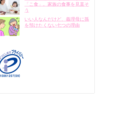
「こ食」。家族の食事を見直そ
う
いい人なんだけど、義理母に孫
を預けたくない七つの理由