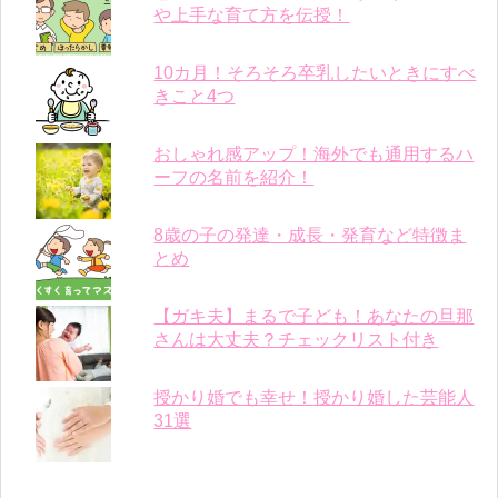
や上手な育て方を伝授！
10カ月！そろそろ卒乳したいときにすべ
きこと4つ
おしゃれ感アップ！海外でも通用するハ
ーフの名前を紹介！
8歳の子の発達・成長・発育など特徴ま
とめ
【ガキ夫】まるで子ども！あなたの旦那
さんは大丈夫？チェックリスト付き
授かり婚でも幸せ！授かり婚した芸能人
31選