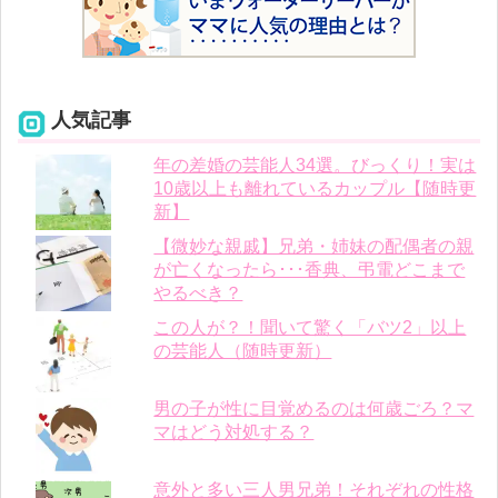
人気記事
年の差婚の芸能人34選。びっくり！実は
10歳以上も離れているカップル【随時更
新】
【微妙な親戚】兄弟・姉妹の配偶者の親
が亡くなったら･･･香典、弔電どこまで
やるべき？
この人が？！聞いて驚く「バツ2」以上
の芸能人（随時更新）
男の子が性に目覚めるのは何歳ごろ？マ
マはどう対処する？
意外と多い三人男兄弟！それぞれの性格