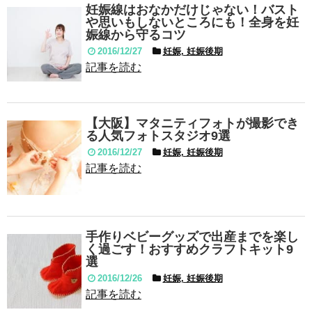
妊娠線はおなかだけじゃない！バスト
や思いもしないところにも！全身を妊
娠線から守るコツ
2016/12/27
妊娠, 妊娠後期
記事を読む
【大阪】マタニティフォトが撮影でき
る人気フォトスタジオ9選
2016/12/27
妊娠, 妊娠後期
記事を読む
手作りベビーグッズで出産までを楽し
く過ごす！おすすめクラフトキット9
選
2016/12/26
妊娠, 妊娠後期
記事を読む