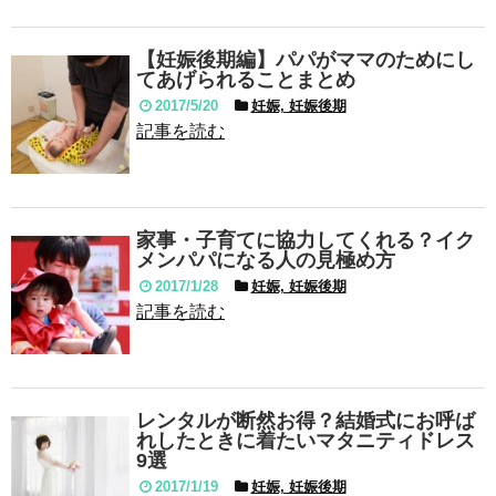
【妊娠後期編】パパがママのためにし
てあげられることまとめ
2017/5/20
妊娠, 妊娠後期
記事を読む
家事・子育てに協力してくれる？イク
メンパパになる人の見極め方
2017/1/28
妊娠, 妊娠後期
記事を読む
レンタルが断然お得？結婚式にお呼ば
れしたときに着たいマタニティドレス
9選
2017/1/19
妊娠, 妊娠後期