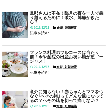
旦那さんは不在！臨月の夜を一人で乗
り越えるために！破水、陣痛がきた
ら？
2016/12/21
妊娠, 妊娠後期
記事を読む
フランス料理のフルコースは当たり
前！今や産院の出産お祝い膳が超ゴー
ジャス！
2016/12/17
妊娠, 妊娠後期
記事を読む
意外に知らない！赤ちゃんとママをつ
なぐ｢へその緒｣ってどんな風になって
るの？へその緒を切って痛くない？
2016/12/15
妊娠, 妊娠後期