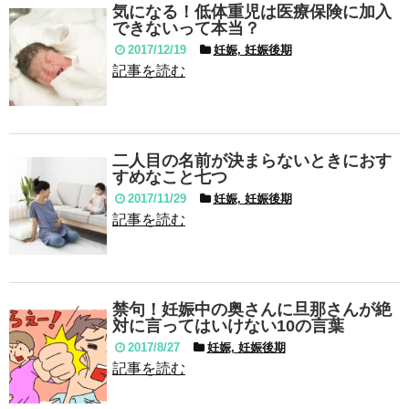
気になる！低体重児は医療保険に加入
できないって本当？
2017/12/19
妊娠, 妊娠後期
記事を読む
二人目の名前が決まらないときにおす
すめなこと七つ
2017/11/29
妊娠, 妊娠後期
記事を読む
禁句！妊娠中の奥さんに旦那さんが絶
対に言ってはいけない10の言葉
2017/8/27
妊娠, 妊娠後期
記事を読む