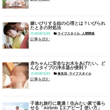
嫁いびりする姑の心理とは？いびられ
たときの対処法
2018/11/22
ライフスタイル, 人間関係
記事を読む
赤ちゃんに安全なお水をあげたい。ど
んなタイプの浄水器が便利？
2018/11/21
食生活, ライフスタイル
記事を読む
子連れ旅行に最適！住みたい家で暮ら
せる「Airbnb【エアビー】使い方」