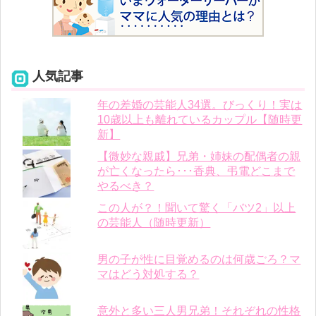
人気記事
年の差婚の芸能人34選。びっくり！実は
10歳以上も離れているカップル【随時更
新】
【微妙な親戚】兄弟・姉妹の配偶者の親
が亡くなったら･･･香典、弔電どこまで
やるべき？
この人が？！聞いて驚く「バツ2」以上
の芸能人（随時更新）
男の子が性に目覚めるのは何歳ごろ？マ
マはどう対処する？
意外と多い三人男兄弟！それぞれの性格