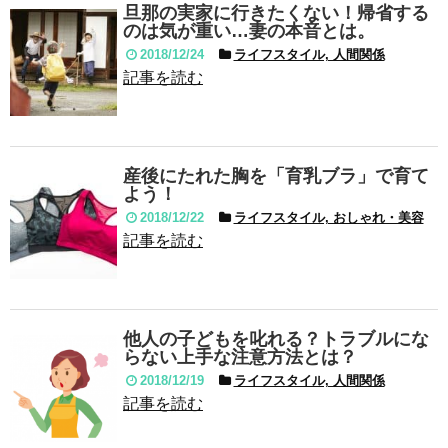
旦那の実家に行きたくない！帰省する
のは気が重い…妻の本音とは。
2018/12/24
ライフスタイル, 人間関係
記事を読む
産後にたれた胸を「育乳ブラ」で育て
よう！
2018/12/22
ライフスタイル, おしゃれ・美容
記事を読む
他人の子どもを叱れる？トラブルにな
らない上手な注意方法とは？
2018/12/19
ライフスタイル, 人間関係
記事を読む