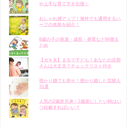
や上手な育て方を伝授！
おしゃれ感アップ！海外でも通用するハ
ーフの名前を紹介！
8歳の子の発達・成長・発育など特徴ま
とめ
【ガキ夫】まるで子ども！あなたの旦那
さんは大丈夫？チェックリスト付き
授かり婚でも幸せ！授かり婚した芸能人
31選
人気の2歳差兄弟！2歳差にしたい時はい
つ妊娠すればいい？