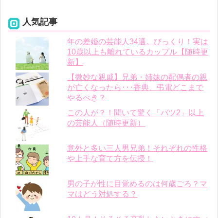
人気記事
年の差婚の芸能人34選。びっくり！実は
10歳以上も離れているカップル【随時更
新】
【微妙な親戚】兄弟・姉妹の配偶者の親
が亡くなったら･･･香典、弔電どこまで
やるべき？
この人が？！聞いて驚く「バツ2」以上
の芸能人（随時更新）
意外と多い三人男兄弟！それぞれの性格
や上手な育て方を伝授！
男の子が性に目覚めるのは何歳ごろ？マ
マはどう対処する？