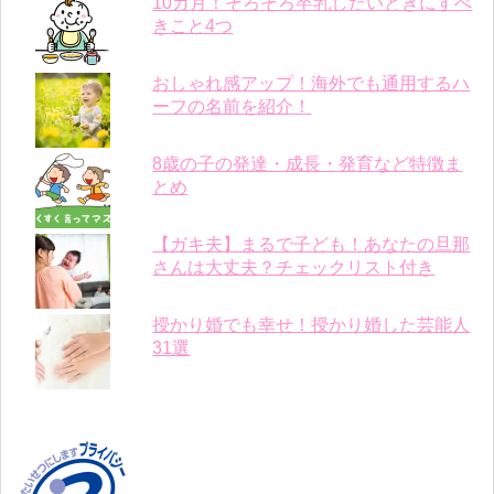
10カ月！そろそろ卒乳したいときにすべ
きこと4つ
おしゃれ感アップ！海外でも通用するハ
ーフの名前を紹介！
8歳の子の発達・成長・発育など特徴ま
とめ
【ガキ夫】まるで子ども！あなたの旦那
さんは大丈夫？チェックリスト付き
授かり婚でも幸せ！授かり婚した芸能人
31選