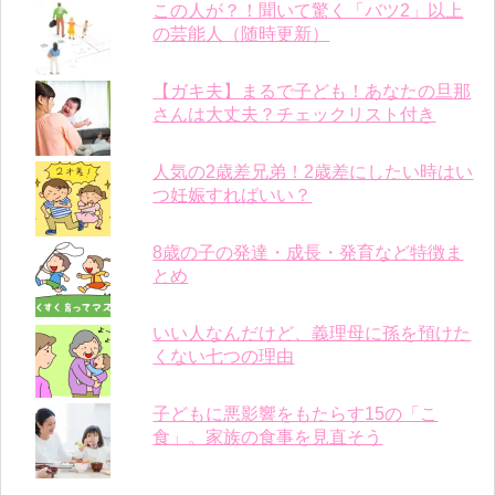
この人が？！聞いて驚く「バツ2」以上
の芸能人（随時更新）
【ガキ夫】まるで子ども！あなたの旦那
さんは大丈夫？チェックリスト付き
人気の2歳差兄弟！2歳差にしたい時はい
つ妊娠すればいい？
8歳の子の発達・成長・発育など特徴ま
とめ
いい人なんだけど、義理母に孫を預けた
くない七つの理由
子どもに悪影響をもたらす15の「こ
食」。家族の食事を見直そう