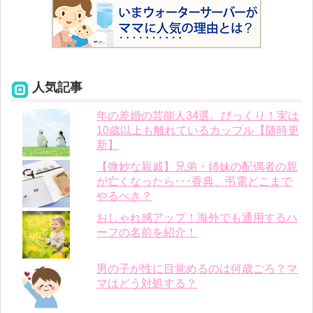
人気記事
年の差婚の芸能人34選。びっくり！実は
10歳以上も離れているカップル【随時更
新】
【微妙な親戚】兄弟・姉妹の配偶者の親
が亡くなったら･･･香典、弔電どこまで
やるべき？
おしゃれ感アップ！海外でも通用するハ
ーフの名前を紹介！
男の子が性に目覚めるのは何歳ごろ？マ
マはどう対処する？