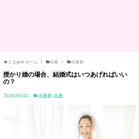
たまgoo! ホーム
出産
出産前
授かり婚の場合、結婚式はいつあげればいい
の？
2018/1/22
出産前
,
出産