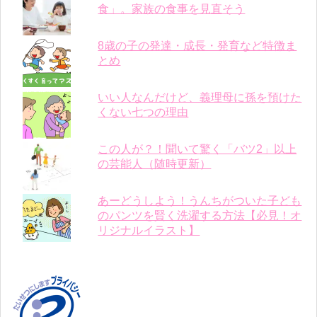
食」。家族の食事を見直そう
8歳の子の発達・成長・発育など特徴ま
とめ
いい人なんだけど、義理母に孫を預けた
くない七つの理由
この人が？！聞いて驚く「バツ2」以上
の芸能人（随時更新）
あーどうしよう！うんちがついた子ども
のパンツを賢く洗濯する方法【必見！オ
リジナルイラスト】