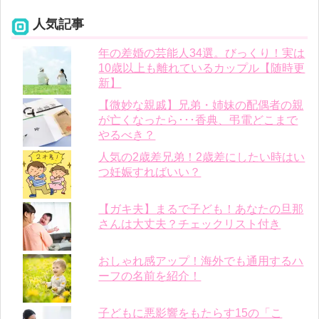
人気記事
年の差婚の芸能人34選。びっくり！実は
10歳以上も離れているカップル【随時更
新】
【微妙な親戚】兄弟・姉妹の配偶者の親
が亡くなったら･･･香典、弔電どこまで
やるべき？
人気の2歳差兄弟！2歳差にしたい時はい
つ妊娠すればいい？
【ガキ夫】まるで子ども！あなたの旦那
さんは大丈夫？チェックリスト付き
おしゃれ感アップ！海外でも通用するハ
ーフの名前を紹介！
子どもに悪影響をもたらす15の「こ