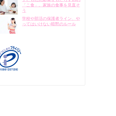
「こ食」。家族の食事を見直そ
う
学校や部活の保護者ライン、や
ってはいけない暗黙のルール