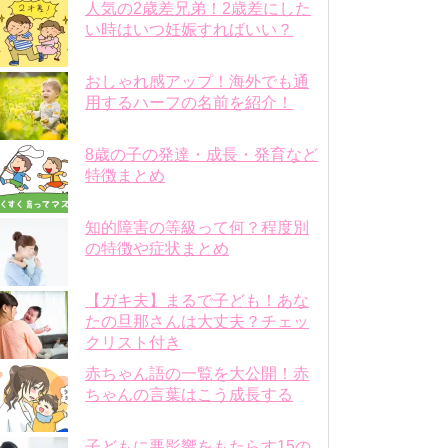
人気の2歳差兄弟！2歳差にした
い時はいつ妊娠すればいい？
おしゃれ感アップ！海外でも通
用するハーフの名前を紹介！
8歳の子の発達・成長・発育など
特徴まとめ
知的障害の等級って何？程度別
の特徴や症状まとめ
【ガキ夫】まるで子ども！あな
たの旦那さんは大丈夫？チェッ
クリスト付き
赤ちゃん語の一覧を大公開！赤
ちゃんの言葉はこう成長する
子どもに悪影響をもたらす15の