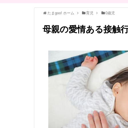
たまgoo! ホーム
育児
0歳児
母親の愛情ある接触