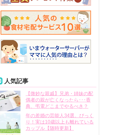
人気記事
【微妙な親戚】兄弟・姉妹の配
偶者の親が亡くなったら･･･香
典、弔電どこまでやるべき？
年の差婚の芸能人34選。びっく
り！実は10歳以上も離れている
カップル【随時更新】