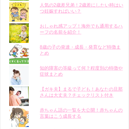
人気の2歳差兄弟！2歳差にしたい時はい
つ妊娠すればいい？
おしゃれ感アップ！海外でも通用するハ
ーフの名前を紹介！
8歳の子の発達・成長・発育など特徴ま
とめ
知的障害の等級って何？程度別の特徴や
症状まとめ
【ガキ夫】まるで子ども！あなたの旦那
さんは大丈夫？チェックリスト付き
赤ちゃん語の一覧を大公開！赤ちゃんの
言葉はこう成長する