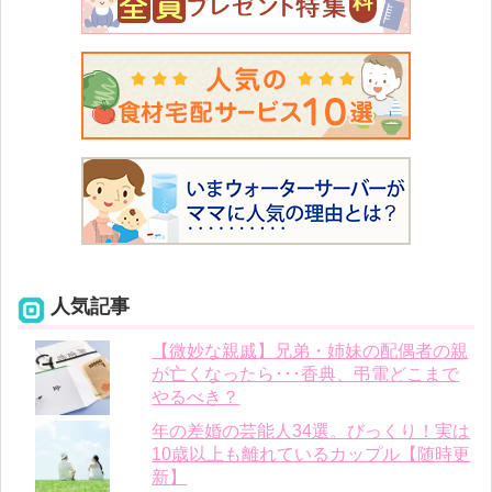
人気記事
【微妙な親戚】兄弟・姉妹の配偶者の親
が亡くなったら･･･香典、弔電どこまで
やるべき？
年の差婚の芸能人34選。びっくり！実は
10歳以上も離れているカップル【随時更
新】