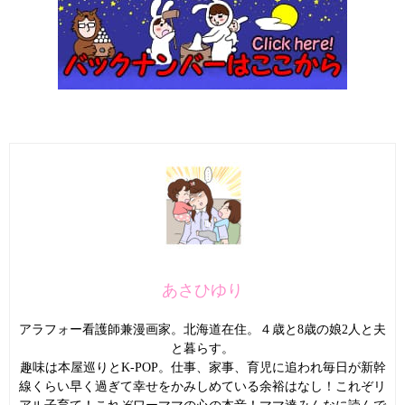
あさひゆり
アラフォー看護師兼漫画家。北海道在住。４歳と8歳の娘2人と夫
と暮らす。
趣味は本屋巡りとK-POP。仕事、家事、育児に追われ毎日が新幹
線くらい早く過ぎて幸せをかみしめている余裕はなし！これぞリ