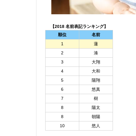
【2018 名前表記ランキング】
順位
名前
1
蓮
2
湊
3
大翔
4
大和
5
陽翔
6
悠真
7
樹
8
陽太
8
朝陽
10
悠人