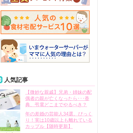
人気記事
【微妙な親戚】兄弟・姉妹の配
偶者の親が亡くなったら･･･香
典、弔電どこまでやるべき？
年の差婚の芸能人34選。びっく
り！実は10歳以上も離れている
カップル【随時更新】