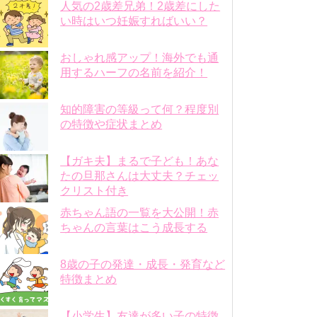
人気の2歳差兄弟！2歳差にした
い時はいつ妊娠すればいい？
おしゃれ感アップ！海外でも通
用するハーフの名前を紹介！
知的障害の等級って何？程度別
の特徴や症状まとめ
【ガキ夫】まるで子ども！あな
たの旦那さんは大丈夫？チェッ
クリスト付き
赤ちゃん語の一覧を大公開！赤
ちゃんの言葉はこう成長する
8歳の子の発達・成長・発育など
特徴まとめ
【小学生】友達が多い子の特徴