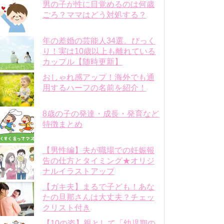
男の子が性に目覚めるのは何歳
ごろ？ママはどう対処する？
年の差婚の芸能人34選。びっく
り！実は10歳以上も離れている
カップル【随時更新】
おしゃれ感アップ！海外でも通
用するハーフの名前を紹介！
8歳の子の発達・成長・発育など
特徴まとめ
【男性編】夫が職場での妊娠報
告の仕方とタイミング★オリジ
ナルイラストアップ
【ガキ夫】まるで子ども！あな
たの旦那さんは大丈夫？チェッ
クリスト付き
【10の姿】親として「幼児期の