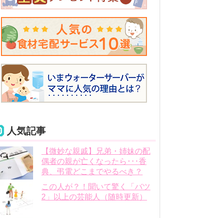
人気記事
【微妙な親戚】兄弟・姉妹の配
偶者の親が亡くなったら･･･香
典、弔電どこまでやるべき？
この人が？！聞いて驚く「バツ
2」以上の芸能人（随時更新）